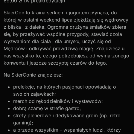
69,00 zł (w preakredytacji)
SkierCon to kraina serkiem i jogurtem płynąca, do
której w ostatni weekend lipca zjeżdżają się wędrowcy
z bliska i z daleka. Ogromna drużyna śmiałków zbiera
się, by przeżywać wspólne przygody, stawiać czoła
wyzwaniom dla ciała i dla umysłu, uczyć się od
Mędrców i odkrywać prawdziwą magię. Znajdziesz u
nas wszystko to, czego potrzebujesz od wymarzonego
konwentu i jeszcze szczyptę czarów do tego.
Na SkierConie znajdziesz:
prelekcje, na których pasjonaci opowiadają o
swoich zajawkach;
merch od rękodzielników i wystawców;
dobrą szamę w strefie gastro;
strefy plenerowe i dedykowane grom (np. retro
gaming);
a przede wszystkim - wspaniałych ludzi, którzy