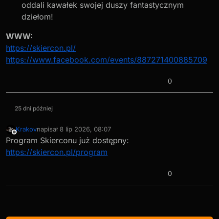
oddali kawałek swojej duszy fantastycznym
dziełom!
WWW:
https://skiercon.pl/
https://www.facebook.com/events/887271400885709
0
25 dni później
Krakov
napisał
8 lip 2026, 08:07
ostatnio edytowany przez
Niedostępny
Program Skierconu już dostępny:
https://skiercon.pl/program
0