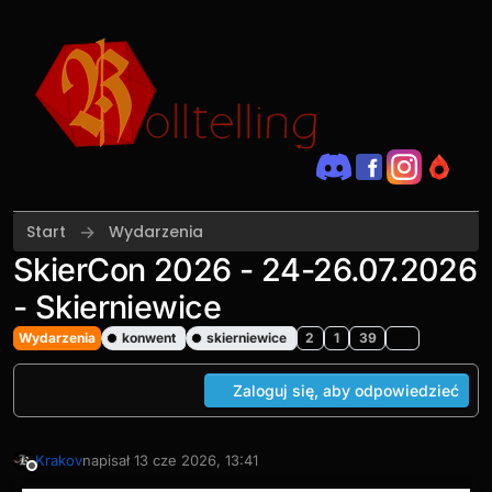
Przejdź do treści
Start
Wydarzenia
SkierCon 2026 - 24-26.07.2026
- Skierniewice
Wydarzenia
konwent
skierniewice
2
1
39
Zaloguj się, aby odpowiedzieć
Krakov
napisał
13 cze 2026, 13:41
ostatnio edytowany przez Krakov
7 sie 2026, 08:07
Niedostępny