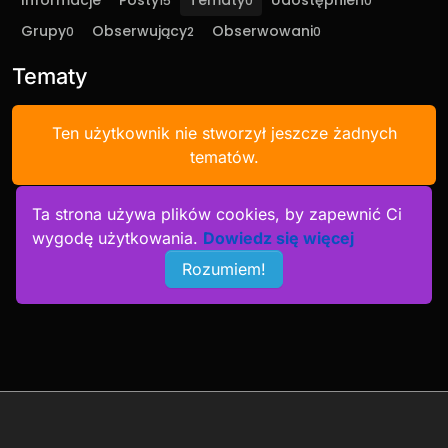
Informacje
Posty
Tematy
Udostępnień
15
0
0
Grupy
Obserwujący
Obserwowani
0
2
0
Tematy
Ten użytkownik nie stworzył jeszcze żadnych
tematów.
Ta strona używa plików cookies, by zapewnić Ci
wygodę użytkowania.
Dowiedz się więcej
Rozumiem!