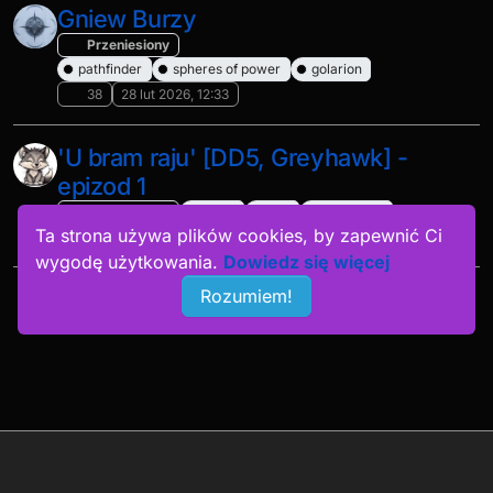
Gniew Burzy
Przeniesiony
pathfinder
spheres of power
golarion
38
28 lut 2026, 12:33
'U bram raju' [DD5, Greyhawk] -
epizod 1
Przeniesiony
d&d 5
d&d
greyhawk
Ta strona używa plików cookies, by zapewnić Ci
195
5 lut 2026, 18:53
wygodę użytkowania.
Dowiedz się więcej
Rozumiem!