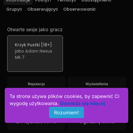
Informacje
Posty
Tematy
Udostępnień
27
0
0
Grupy
Obserwujący
Obserwowani
0
0
0
Otwarte sesje jako gracz
Krzyk Pustki [18+]
jako Adam Nexus
Mk 7
Reputacja
Wyświetlenia
79
22
Ta strona używa plików cookies, by zapewnić Ci
wygodę użytkowania.
Dowiedz się więcej
Rozumiem!
Dołączono
Ostatnio online
2 maj 2026, 00:48
3 godziny temu