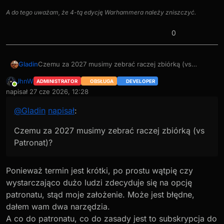
A do tego uważam, że 4-tą edycję Warhammera należy zniszczyć.
0
Czemu za 2027 musimy zebrać raczej zbiórką (vs
Gladin
Patronat)?
JhnW
ADMINISTRATOR
OBSŁUGA
DEVELOPER
Czy patronat jest na określony czas? Nie korzystałem
Online
napisał
27 cze 2026, 12:28
jeszcze z tego, więc nie wiem. Czy To jest patronat na
ostatnio edytowany przez
12 miesięcy, co końca roku, do czasu anulowania?
@
Gladin
napisał
:
Czemu za 2027 musimy zebrać raczej zbiórką (vs
Patronat)?
Ponieważ termin jest krótki, po prostu wątpię czy
wystarczająco dużo ludzi zdecyduje się na opcję
patronatu, stąd moje założenie. Może jest błędne,
dałem wam dwa narzędzia.
A co do patronatu, co do zasady jest to subskrypcja do