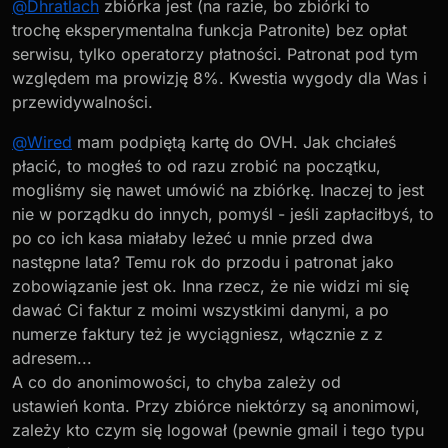
@
Dhratlach
zbiórka jest (na razie, bo zbiórki to
trochę eksperymentalna funkcja Patronite) bez opłat
serwisu, tylko operatorzy płatności. Patronat pod tym
względem ma prowizję 8%. Kwestia wygody dla Was i
przewidywalności.
@
Wired
mam podpiętą kartę do OVH. Jak chciałeś
płacić, to mogłeś to od razu zrobić na początku,
mogliśmy się nawet umówić na zbiórkę. Inaczej to jest
nie w porządku do innych, pomyśl - jeśli zapłaciłbyś, to
po co ich kasa miałaby leżeć u mnie przed dwa
następne lata? Temu rok do przodu i patronat jako
zobowiązanie jest ok. Inna rzecz, że nie widzi mi się
dawać Ci faktur z moimi wszystkimi danymi, a po
numerze faktury też je wyciągniesz, włącznie z z
adresem...
A co do anonimowości, to chyba zależy od
ustawień konta. Przy zbiórce niektórzy są anonimowi,
zależy kto czym się logował (pewnie gmail i tego typu