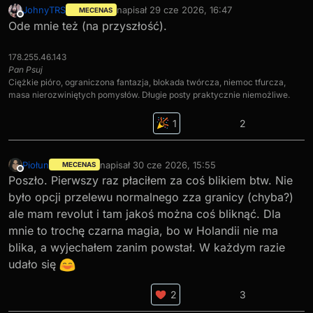
JohnyTRS
napisał
29 cze 2026, 16:47
MECENAS
ostatnio edytowany przez
Niedostępny
Ode mnie też (na przyszłość).
178.255.46.143
Pan Psuj
Ciężkie pióro, ograniczona fantazja, blokada twórcza, niemoc tfurcza,
masa nierozwiniętych pomysłów. Długie posty praktycznie niemożliwe.
2
Piołun
napisał
30 cze 2026, 15:55
MECENAS
ostatnio edytowany przez
Niedostępny
Poszło. Pierwszy raz płaciłem za coś blikiem btw. Nie
było opcji przelewu normalnego zza granicy (chyba?)
ale mam revolut i tam jakoś można coś bliknąć. Dla
mnie to trochę czarna magia, bo w Holandii nie ma
blika, a wyjechałem zanim powstał. W każdym razie
udało się
3