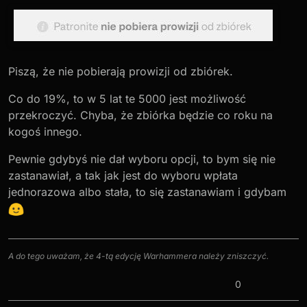
Od patronatu pobiera prowizję. Zbiórki też muszą
I jeszcze...
@
JhnW
czy do podanej przez Ciebie
akceptować (zrobili to w dzień). W obu formach
kwoty utrzymania forum nie należy doliczyć np.
jest też prowizja operatora.
19% podatku?
Nie, nie prowadzimy działalności gospodarczej -
byłoby to skrajnie nieopłacalne. Zbiórki, ale i
Oraz... co się stanie, jeżeli nie zostanie zebrane
patronat działają na zasadzie darowizny, dopóki w
Piszą, że nie pobierają prowizji od zbiórek.
1000zł (w to akurat wątpię, ale jestem ciekaw)?
ciągu 5 lat nie przekroczy się limitu dla osób
niespokrewnionych (ponad pięć tysięcy złotych) na
Co do 19%, to w 5 lat te 5000 jest możliwość
osobę, to nie jest to opodatkowane.
przekroczyć. Chyba, że zbiórka będzie co roku na
Z tego co wiem, nic - po prostu otrzymamy środki.
kogoś innego.
Pewnie gdybyś nie dał wyboru opcji, to bym się nie
zastanawiał, a tak jak jest do wyboru wpłata
jednorazowa albo stała, to się zastanawiam i gdybam
A do tego uważam, że 4-tą edycję Warhammera należy zniszczyć.
0