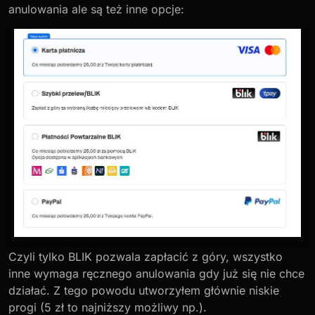
anulowania ale są też inne opcje:
Czyli tylko BLIK pozwala zapłacić z góry, wszystko
inne wymaga ręcznego anulowania gdy już się nie chce
działać. Z tego powodu utworzyłem głównie niskie
progi (5 zł to najniższy możliwy np.).