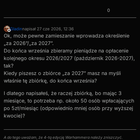
0
Gladin
napisał
27 cze 2026, 12:36
ostatnio edytowany przez
Niedostępny
Ok, może pewne zamieszanie wprowadza określenie
„za 2026”/„za 2027”.
Do końca września zbieramy pieniądze na opłacenie
kolejnego okresu 2026/2027 (październik 2026-2027),
tak?
Kiedy piszesz o zbiórce „za 2027” masz na myśli
właśnie tę zbiórkę, do końca września?
I dlatego napisałeś, że raczej zbiórką, bo mając 3
miesiące, to potrzeba np. około 50 osób wpłacających
po 5zł/miesiąc (odpowiednio mniej osób przy wyższej
kwocie)?
A do tego uważam, że 4-tą edycję Warhammera należy zniszczyć.