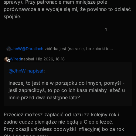
sprawy). Przy patronacie mam mniejsze pole
porównawcze ale wydaje się mi, że powinno to działać
spójnie.
1
@
Dhratlach
zbiórka jest (na razie, bo zbiórki to
JhnW
trochę eksperymentalna funkcja Patronite) bez opłat
Wired
napisał
1 lip 2026, 18:18
serwisu, tylko operatorzy płatności. Patronat pod tym
@
Wired
mam podpiętą kartę do OVH. Jak chciałeś płacić,
ostatnio edytowany przez Wired
7 sty 2026, 18:43
Niedostępny
względem ma prowizję 8%. Kwestia wygody dla Was i
to mogłeś to od razu zrobić na początku, mogliśmy się
@
JhnW
napisał
:
przewidywalności.
nawet umówić na zbiórkę. Inaczej to jest nie w porządku
do innych, pomyśl - jeśli zapłaciłbyś, to po co ich kasa
Inaczej to jest nie w porządku do innych, pomyśl -
miałaby leżeć u mnie przed dwa następne lata? Temu rok
do przodu i patronat jako zobowiązanie jest ok. Inna
jeśli zapłaciłbyś, to po co ich kasa miałaby leżeć u
rzecz, że nie widzi mi się dawać Ci faktur z moimi
mnie przed dwa następne lata?
wszystkimi danymi, a po numerze faktury też je
wyciągniesz, włącznie z z adresem...
A co do anonimowości, to chyba zależy od
Przecież możesz zapłacić od razu za kolejny rok i
ustawień konta. Przy zbiórce niektórzy są anonimowi,
żadne cudze pieniądze nie będą u Ciebie leżeć.
zależy kto czym się logował (pewnie gmail i tego typu
Przy okazji unikniesz podwyżki inflacyjnej bo za rok
sprawy). Przy patronacie mam mniejsze pole
porównawcze ale wydaje się mi, że powinno to działać