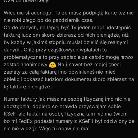
OVH da nowe ceny.
spójnie.
Więc nic straconego. To że masz podpiętą kartę też nic
nie robi złego bo do październik czas.
Co do danych, no lepiej byś Ty jeden mógł udostępnić
fakturę ludziom skoro zbierasz od nich pieniądze, niż
by każdy w jakimś stopniu musiał dzielić się realnymi
danymi. O ile przy cząstkowych wpłatach to
problematyczne to przy zapłacie za całość mogę łatwo
zostać anonimowy
No i nawet bez mojej chęci
zapłaty za całą fakturę imo powinieneś nie mieć
obiekcji pokazać ludziom dokumentu skoro zbierasz na
tę fakturę pieniądze.
Numer faktury jak masz na osobę fizyczną imo nic nie
udostępnia, dopiero co prawda przyswajam sobie
KSeF, ale faktur na osobę fizyczną tam nie ma (wiem
bo mi FedEx podesłał numery z KSeF i był zdziwiony że
nic nie widzę). Więc tu obaw nie ma.