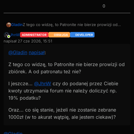
0
Z tego co widzę, to Patronite nie bierze prowizji od
Gladin
zbiórek. A od patronatu też nie?
JhnW
ADMINISTRATOR
OBSŁUGA
DEVELOPER
I jeszcze...
@
JhnW
czy do podanej przez Ciebie kwoty
Online
napisał
27 cze 2026, 15:51
utrzymania forum nie należy doliczyć np. 19% podatku?
ostatnio edytowany przez
Oraz... co się stanie, jeżeli nie zostanie zebrane 1000zł
@
Gladin
napisał
:
(w to akurat wątpię, ale jestem ciekaw)?
Z tego co widzę, to Patronite nie bierze prowizji od
zbiórek. A od patronatu też nie?
I jeszcze...
@
JhnW
czy do podanej przez Ciebie
kwoty utrzymania forum nie należy doliczyć np.
19% podatku?
Oraz... co się stanie, jeżeli nie zostanie zebrane
1000zł (w to akurat wątpię, ale jestem ciekaw)?
@
Gladin