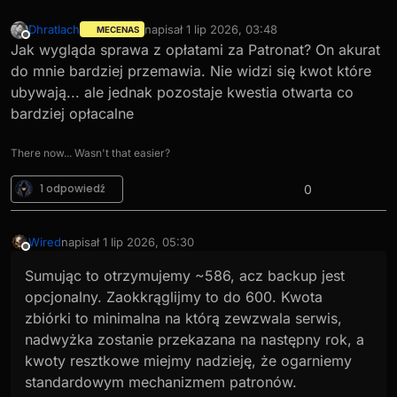
Dhratlach
napisał
1 lip 2026, 03:48
MECENAS
ostatnio edytowany przez
Niedostępny
Jak wygląda sprawa z opłatami za Patronat? On akurat
do mnie bardziej przemawia. Nie widzi się kwot które
ubywają... ale jednak pozostaje kwestia otwarta co
bardziej opłacalne
There now... Wasn't that easier?
1 odpowiedź
0
Wired
napisał
1 lip 2026, 05:30
ostatnio edytowany przez Wired
7 sty 2026, 05:30
Niedostępny
Sumując to otrzymujemy ~586, acz backup jest
opcjonalny. Zaokkrąglijmy to do 600. Kwota
zbiórki to minimalna na którą zewzwala serwis,
nadwyżka zostanie przekazana na następny rok, a
kwoty resztkowe miejmy nadzieję, że ogarniemy
standardowym mechanizmem patronów.