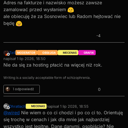
Adres na fakturze i nazwisko możesz zawsze
zamalować przed wysłaniem
ale obiecuję że za Sosnowiec lub Radom hejtować nie
będę
-4
Zell
MODERATOR
OBSŁUGA
MECENAS
GRAFIK
Niedostępny
napisał
1 lip 2026, 18:50
ostatnio edytowany przez
Nie da się za hosting płacić na więcej niż rok.
Writing is a socially acceptable form of schizophrenia.
1 odpowiedź
0
Dhratlach
napisał
1 lip 2026, 18:55
MECENAS
ostatnio edytowany przez
Niedostępny
@
wired
Nie wiem o co ci chodzi i po co ci to. Orientuję
się trochę w cenach i jak dla mnie jak najbardziej
wszystko jest legitne. Dane danymi, osobiście? Nie