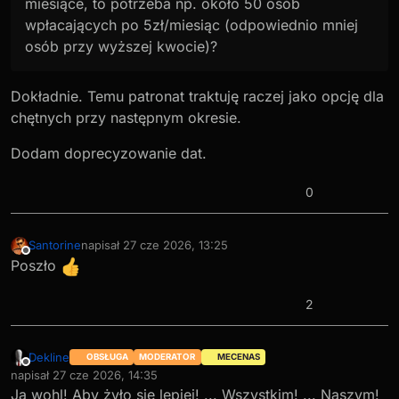
miesiące, to potrzeba np. około 50 osób
wpłacających po 5zł/miesiąc (odpowiednio mniej
osób przy wyższej kwocie)?
Dokładnie. Temu patronat traktuję raczej jako opcję dla
chętnych przy następnym okresie.
Dodam doprecyzowanie dat.
0
Santorine
napisał
27 cze 2026, 13:25
ostatnio edytowany przez
Niedostępny
Poszło
2
Dekline
OBSŁUGA
MODERATOR
MECENAS
Niedostępny
napisał
27 cze 2026, 14:35
ostatnio edytowany przez
Ja wohl! Aby żyło się lepiej! ... Wszystkim! ... Naszym!