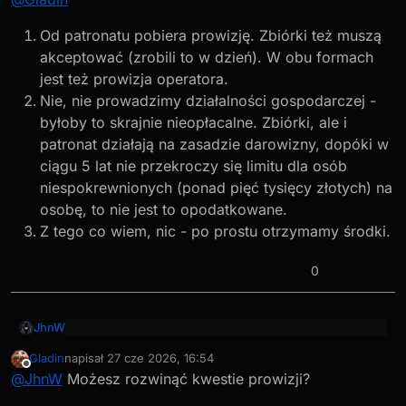
Od patronatu pobiera prowizję. Zbiórki też muszą
akceptować (zrobili to w dzień). W obu formach
jest też prowizja operatora.
Nie, nie prowadzimy działalności gospodarczej -
byłoby to skrajnie nieopłacalne. Zbiórki, ale i
patronat działają na zasadzie darowizny, dopóki w
ciągu 5 lat nie przekroczy się limitu dla osób
niespokrewnionych (ponad pięć tysięcy złotych) na
osobę, to nie jest to opodatkowane.
Z tego co wiem, nic - po prostu otrzymamy środki.
0
JhnW
@
Gladin
napisał
:
Gladin
napisał
27 cze 2026, 16:54
ostatnio edytowany przez
Niedostępny
@
Gladin
Z tego co widzę, to Patronite nie bierze prowizji od
@
JhnW
Możesz rozwinąć kwestie prowizji?
zbiórek. A od patronatu też nie?