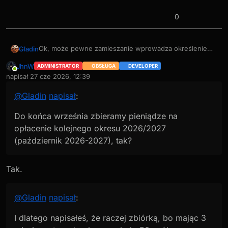
0
Ok, może pewne zamieszanie wprowadza określenie
Gladin
„za 2026”/„za 2027”.
JhnW
ADMINISTRATOR
OBSŁUGA
DEVELOPER
Do końca września zbieramy pieniądze na opłacenie
I dlatego napisałeś, że raczej zbiórką, bo mając 3
Online
napisał
27 cze 2026, 12:39
kolejnego okresu 2026/2027 (październik 2026-2027),
miesiące, to potrzeba np. około 50 osób wpłacających
ostatnio edytowany przez
tak?
po 5zł/miesiąc (odpowiednio mniej osób przy wyższej
@
Gladin
napisał
:
Kiedy piszesz o zbiórce „za 2027” masz na myśli
kwocie)?
właśnie tę zbiórkę, do końca września?
Do końca września zbieramy pieniądze na
opłacenie kolejnego okresu 2026/2027
(październik 2026-2027), tak?
Tak.
@
Gladin
napisał
:
I dlatego napisałeś, że raczej zbiórką, bo mając 3