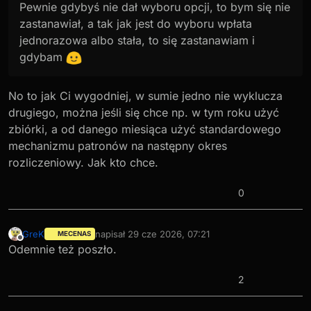
Pewnie gdybyś nie dał wyboru opcji, to bym się nie
zastanawiał, a tak jak jest do wyboru wpłata
jednorazowa albo stała, to się zastanawiam i
gdybam
No to jak Ci wygodniej, w sumie jedno nie wyklucza
drugiego, można jeśli się chce np. w tym roku użyć
zbiórki, a od danego miesiąca użyć standardowego
mechanizmu patronów na następny okres
rozliczeniowy. Jak kto chce.
0
GreK
napisał
29 cze 2026, 07:21
MECENAS
ostatnio edytowany przez
Niedostępny
Odemnie też poszło.
2