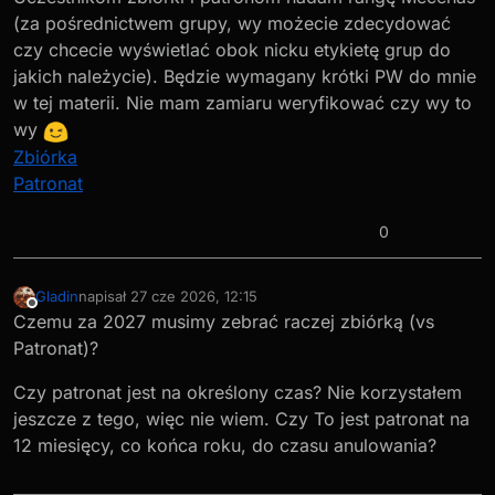
(za pośrednictwem grupy, wy możecie zdecydować
czy chcecie wyświetlać obok nicku etykietę grup do
jakich należycie). Będzie wymagany krótki PW do mnie
w tej materii. Nie mam zamiaru weryfikować czy wy to
wy
Zbiórka
Patronat
0
Gladin
napisał
27 cze 2026, 12:15
ostatnio edytowany przez
Niedostępny
Czemu za 2027 musimy zebrać raczej zbiórką (vs
Patronat)?
Czy patronat jest na określony czas? Nie korzystałem
jeszcze z tego, więc nie wiem. Czy To jest patronat na
12 miesięcy, co końca roku, do czasu anulowania?