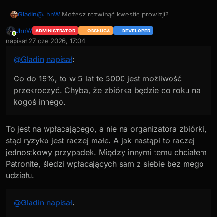
@
JhnW
Możesz rozwinąć kwestie prowizji?
Gladin
JhnW
ADMINISTRATOR
OBSŁUGA
DEVELOPER
Online
napisał
27 cze 2026, 17:04
ostatnio edytowany przez
@
Gladin
napisał
:
Piszą, że nie pobierają prowizji od zbiórek.
Co do 19%, to w 5 lat te 5000 jest możliwość
Co do 19%, to w 5 lat te 5000 jest możliwość
przekroczyć. Chyba, że zbiórka będzie co roku na
przekroczyć. Chyba, że zbiórka będzie co roku na
kogoś innego.
Pewnie gdybyś nie dał wyboru opcji, to bym się nie
kogoś innego.
zastanawiał, a tak jak jest do wyboru wpłata
jednorazowa albo stała, to się zastanawiam i gdybam
To jest na wpłacającego, a nie na organizatora zbiórki,
stąd ryzyko jest raczej małe. A jak nastąpi to raczej
jednostkowy przypadek. Między innymi temu chciałem
Patronite, śledzi wpłacających sam z siebie bez mego
udziału.
@
Gladin
napisał
: