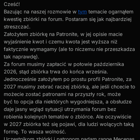
Cześć!
Bazując na naszej rozmowie w
tym
temacie ogarnąłem
kwestię zbiórki na forum. Postaram się jak najbardziej
streszczać.
Założyłem zbiórkę na Patronite, w jej opisie macie
wyjaśnienie kwot i czemu kwota jest wyższa niż
faktycznie wymagamy (ale to niczemu nie przeszkadza
tak naprawdę).
Za forum musimy zapłacić w połowie października
2026, stąd zbiórka trwa do końca września.
Jednocześnie założyłem po prostu profil Patronite, za
2027 musimy zebrać raczej zbiórką, ale jeśli chcecie to
możecie zostać patronami na przyszły rok, może
być to opcja dla niektórych wygodniejsza, a obsłudze
daje jasny wgląd sytuacji utrzymania forum bez
robienia kolejnych tematów o zbiórce. Ale oczywiście
w 2027 zbiórka też się pojawi, dla ludzi wolących taką
formę. To wasza wolność.
Uczestnikom zbiórki i patronom nadam rangę Mecenas