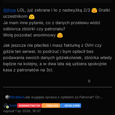
@
jhnw
LOL, już zebrane i to z nadwyżką 2/3
Gratki
uczestnikom
Ja mam inne pytanie, co z danych przelewu widzi
odbiorca zbiórki czy patronatu?
Wolę pozostać anonimowy
Jak jeszcze nie płaciłeś i masz fakturkę z OVH czy
gdzie ten serwer, to podrzuć i bym opłacił bez
podawania swoich danych gdziekolwiek, zbiórka wtedy
będzie na kolejny, a w dwa lata się uzbiera spokojnie
kasa z patronatów na 3ci.
0
Dhratlach
Jak wygląda sprawa z opłatami za Patronat? On
akurat do mnie bardziej przemawia. Nie widzi się
JhnW
ADMINISTRATOR
OBSŁUGA
DEVELOPER
kwot które ubywają... ale jednak pozostaje kwestia
Online
napisał
1 lip 2026, 16:07
otwarta co bardziej opłacalne
ostatnio edytowany przez