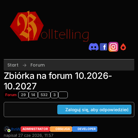
Przejdź do treści
Start
Forum
Zbiórka na forum 10.2026-
10.2027
Forum
29
14
532
3
Zaloguj się, aby odpowiedzieć
JhnW
ADMINISTRATOR
OBSŁUGA
DEVELOPER
Online
napisał
27 cze 2026, 11:57
ostatnio edytowany przez JhnW