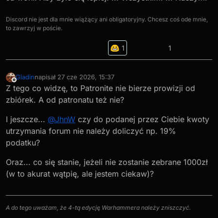
Discord nie jest dla mnie wiążący ani obligatoryjny. Chcesz coś ode mnie,
to zawrzyj w poście.
1
Gladin
napisał
27 cze 2026, 15:37
ostatnio edytowany przez
Niedostępny
Z tego co widzę, to Patronite nie bierze prowizji od
zbiórek. A od patronatu też nie?
I jeszcze...
@
JhnW
czy do podanej przez Ciebie kwoty
utrzymania forum nie należy doliczyć np. 19%
podatku?
Oraz... co się stanie, jeżeli nie zostanie zebrane 1000zł
(w to akurat wątpię, ale jestem ciekaw)?
A do tego uważam, że 4-tą edycję Warhammera należy zniszczyć.