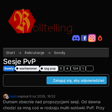
Przejdź do treści
Start
Rekrutacje
Sondy
Sesje PvP
Sondy
warhammer
rpg pvp
5
4
124
1
Zaloguj się, aby odpowiedzieć
Gladin
napisał
6 lut 2026, 19:52
ostatnio edytowany przez Gladin
2 cze 2026, 19:56
Niedostępny
Dumam obecnie nad propozycjami sesji. Od dawna
chodzi za mną coś w rodzaju multi-solówki PvP. Przy