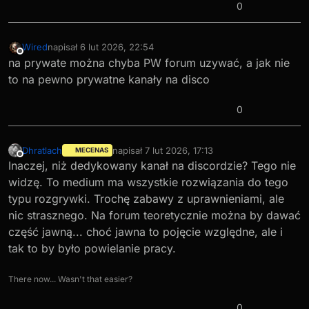
0
Wired
napisał
6 lut 2026, 22:54
ostatnio edytowany przez
Niedostępny
na prywate można chyba PW forum uzywać, a jak nie
to na pewno prywatne kanały na disco
0
Dhratlach
napisał
7 lut 2026, 17:13
MECENAS
ostatnio edytowany przez
Niedostępny
Inaczej, niż dedykowany kanał na discordzie? Tego nie
widzę. To medium ma wszystkie rozwiązania do tego
typu rozgrywki. Trochę zabawy z uprawnieniami, ale
nic strasznego. Na forum teoretycznie można by dawać
część jawną... choć jawna to pojęcie względne, ale i
tak to by było powielanie pracy.
There now... Wasn't that easier?
0