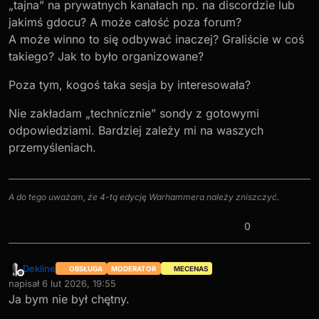
„tajna” na prywatnych kanałach np. na discordzie lub
jakimś gdocu? A może całość poza forum?
A może winno to się odbywać inaczej? Graliście w coś
takiego? Jak to było organizowane?
Poza tym, kogoś taka sesja by interesowała?
Nie zakładam „technicznie” sondy z gotowymi
odpowiedziami. Bardziej zależy mi na waszych
przemyśleniach.
A do tego uważam, że 4-tą edycję Warhammera należy zniszczyć.
0
Dekline
OBSŁUGA
MODERATOR
MECENAS
Niedostępny
napisał
6 lut 2026, 19:55
ostatnio edytowany przez
Ja bym nie był chętny.