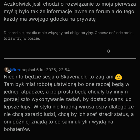
Aczkolwiek jeśli chodzi o rozwiązanie to moja pierwsza
myślą było tak że informacje jawne na forum a do tego
każdy ma swojego gdocka na prywatę
Discord nie jest dla mnie wiążący ani obligatoryjny. Chcesz coś ode mnie,
to zawrzyj w poście.
0
Wired
napisał
6 lut 2026, 22:54
ostatnio edytowany przez
Niedostępny
Niech to będzie sesja o Skavenach, to zagram
Tam byś miał robotę ułatwioną bo one raczej będą w
jednej ratpaczce, a po prostu będą chciały by innym
gorzej szło wykonywanie zadań, by dostać awans lub
lepsze łupy. W stylu nie kradną wirusa ospy dlatego że
nie chcą zarazić ludzi, chcą by ich szef stracił status, a
oni później znajdą to co sami ukryli i wyjdą na
bohaterów.