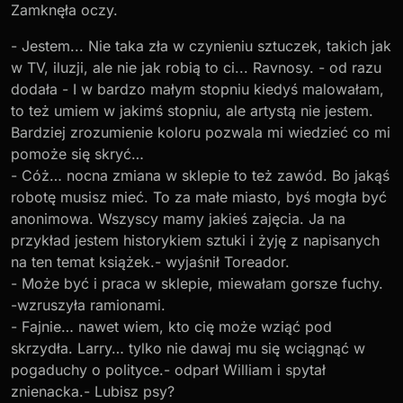
Zamknęła oczy.
- Jestem... Nie taka zła w czynieniu sztuczek, takich jak
w TV, iluzji, ale nie jak robią to ci... Ravnosy. - od razu
dodała - I w bardzo małym stopniu kiedyś malowałam,
to też umiem w jakimś stopniu, ale artystą nie jestem.
Bardziej zrozumienie koloru pozwala mi wiedzieć co mi
pomoże się skryć…
- Cóż… nocna zmiana w sklepie to też zawód. Bo jakąś
robotę musisz mieć. To za małe miasto, byś mogła być
anonimowa. Wszyscy mamy jakieś zajęcia. Ja na
przykład jestem historykiem sztuki i żyję z napisanych
na ten temat książek.- wyjaśnił Toreador.
- Może być i praca w sklepie, miewałam gorsze fuchy.
-wzruszyła ramionami.
- Fajnie… nawet wiem, kto cię może wziąć pod
skrzydła. Larry… tylko nie dawaj mu się wciągnąć w
pogaduchy o polityce.- odparł William i spytał
znienacka.- Lubisz psy?