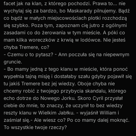
facet jak na klan, z którego pochodzi. Prawa to… nie
wychylaj się za bardzo, bo Maskarady pilnujemy. Bądź
co bądź w małych miejscowościach plotki rozchodzą
się szybko. Poza tym, zapoznam cię jutro z ogólnymi
zasadami co do żerowania w tym mieście. A póki co
mam kilka woreczków z krwią w lodówce. Nie jesteś
chyba Tremere, co?
- Czemu o to pytasz? - Ann poczuła się na niepewnym
gruncie.
- Bo mamy jedną z tego klanu w mieście, która ponoć
wypełnia tajną misję i dostałaby szału gdyby pojawił się
tu jakiś Tremere bez jej wiedzy. Oboje chyba nie
chcemy robić z twojego przybycia skandalu, którego
echo dotrze do Nowego Jorku. Skoro Cyril przysłał
ciebie do mnie, to znaczy, że uczynił to bez wiedzy
reszty klanu w Wielkim Jabłku. - wyjaśnił William i
zaśmiał się.- Ale wiesz co? Po co mamy dalej moknąć.
To wszystkie twoje rzeczy?