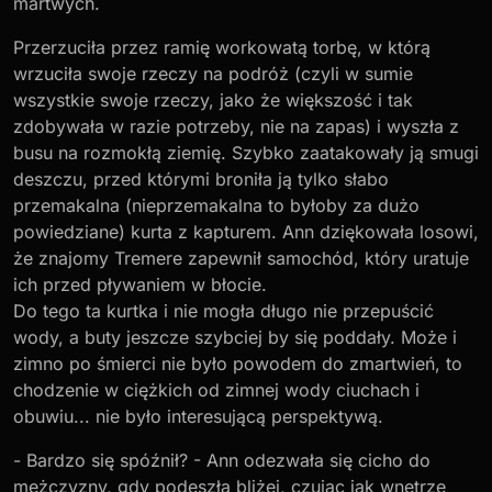
martwych.
Przerzuciła przez ramię workowatą torbę, w którą
wrzuciła swoje rzeczy na podróż (czyli w sumie
wszystkie swoje rzeczy, jako że większość i tak
zdobywała w razie potrzeby, nie na zapas) i wyszła z
busu na rozmokłą ziemię. Szybko zaatakowały ją smugi
deszczu, przed którymi broniła ją tylko słabo
przemakalna (nieprzemakalna to byłoby za dużo
powiedziane) kurta z kapturem. Ann dziękowała losowi,
że znajomy Tremere zapewnił samochód, który uratuje
ich przed pływaniem w błocie.
Do tego ta kurtka i nie mogła długo nie przepuścić
wody, a buty jeszcze szybciej by się poddały. Może i
zimno po śmierci nie było powodem do zmartwień, to
chodzenie w ciężkich od zimnej wody ciuchach i
obuwiu... nie było interesującą perspektywą.
- Bardzo się spóźnił? - Ann odezwała się cicho do
mężczyzny, gdy podeszła bliżej, czując jak wnętrze