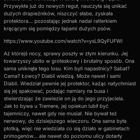
Przywykła już do nowych reguł, nauczyła się unikać
dużych drapieżników, niszczyć słabe, zyskała
protektora… pozostając jednak nadal ratlerkiem
kręcącym się pomiędzy łapami dużych psów.
https://www.youtube.com/watch?v=ysL9QyFUFWI
Aż którejś nocy, sprawy poszły w złym kierunku. Jej
towarzyszy ubito w groteskowy i brutalny sposób. Ona
sama uniknęła tego losu. Kim byli napastnicy? Sabat?
Cama? Łowcy? Diabli wiedzą. Może nawet i sami
Diabli. Wiedział pewnie jej protektor, każąc natychmiast
się jej spakować, podając namiary na busa i
stwierdzając że zawiezie on ją do jego przyjaciela.
Jak to bywa u Tremere, jej opiekun lubił być
tajemniczy, nawet gdy nie musiał. Nie bywał też
nerwowy, do dzisiejszego wieczoru. Ona sama była
płotką, więc nie wiedziała co się działo w gabinetach
primogenów… ale nawet do poziomu ulicy dotarły