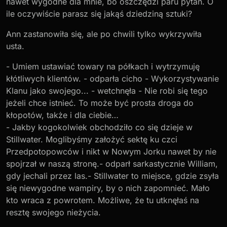
nawet wygodne dla mnie, bo oszczędzi paru pytań. O
ile oczywiście parasz się jakąś dziedziną sztuki?
Ann zastanowiła się, ale po chwili tylko wykrzywiła
usta.
- Umiem ustawiać towary na półkach i wytrzymuję
kłótliwych klientów. - odparła cicho - Wykorzystywanie
Klanu jako swojego... - wetchnęła - Nie robi się tego
jeżeli chce istnieć. To może być prosta droga do
kłopotów, także i dla ciebie…
- Jakby kogokolwiek obchodziło co się dzieje w
Stillwater. Moglibyśmy założyć sektę ku czci
Przedpotopowców i nikt w Nowym Jorku nawet by nie
spojrzał w naszą stronę.- odparł sarkastycznie William,
gdy jechali przez las.- Stillwater to miejsce, gdzie zsyła
się niewygodne wampiry, by o nich zapomnieć. Mało
kto wraca z powrotem. Możliwe, że tu utknęłaś na
resztę swojego nieżycia.