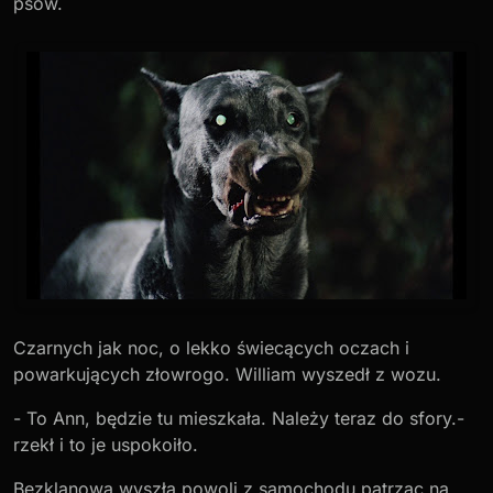
psów.
Czarnych jak noc, o lekko świecących oczach i
powarkujących złowrogo. William wyszedł z wozu.
- To Ann, będzie tu mieszkała. Należy teraz do sfory.-
rzekł i to je uspokoiło.
Bezklanowa wyszła powoli z samochodu patrząc na