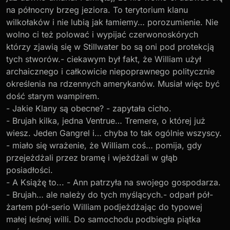
na północny brzeg jeziora. To terytorium klanu
wilkołaków i nie lubią jak łamiemy… porozumienie. Nie
wolno ci też polować i wypijać czerwonoskórych
którzy zjawią się w Stillwater bo są oni pod protekcją
tych stworów.- ciekawym był fakt, że William użył
archaicznego i całkowicie niepoprawnego politycznie
określenia na rdzennych amerykanów. Musiał więc być
dość starym wampirem.
- Jakie Klany są obecne? - zapytała cicho.
- Brujah kilka, jedna Ventrue… Tremere, o której już
wiesz. Jeden Gangrel i… chyba to tak ogólnie wszyscy.
- miało się wrażenie, że William coś… pomija, gdy
przejeżdżali przez bramę i wjeżdżali w głąb
posiadłości.
- A Książę to... - Ann patrzyła na swojego gospodarza.
- Brujah… ale należy do tych myślących.- odparł pół-
żartem pół-serio William podjeżdżając do typowej
małej leśnej willi. Do samochodu podbiegła piątka