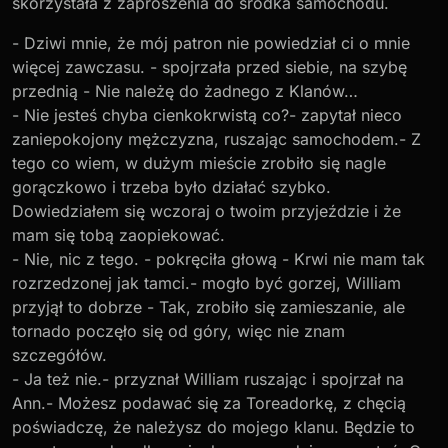
skorzystała z zaproszenia do środka samochodu.
- Dziwi mnie, że mój patron nie powiedział ci o mnie
więcej zawczasu. - spojrzała przed siebie, na szybę
przednią - Nie należę do żadnego z Klanów…
- Nie jesteś chyba cienkokrwistą co?- zapytał nieco
zaniepokojony mężczyzna, ruszając samochodem.- Z
tego co wiem, w dużym mieście zrobiło się nagle
gorączkowo i trzeba było działać szybko.
Dowiedziałem się wczoraj o twoim przyjeździe i że
mam się tobą zaopiekować.
- Nie, nic z tego. - pokręciła głową - Krwi nie mam tak
rozrzedzonej jak tamci.- mogło być gorzej, William
przyjął to dobrze - Tak, zrobiło się zamieszanie, ale
tornado poczęło się od góry, więc nie znam
szczegółów.
- Ja też nie.- przyznał William ruszając i spojrzał na
Ann.- Możesz podawać się za Toreadorkę, z chęcią
poświadczę, że należysz do mojego klanu. Będzie to