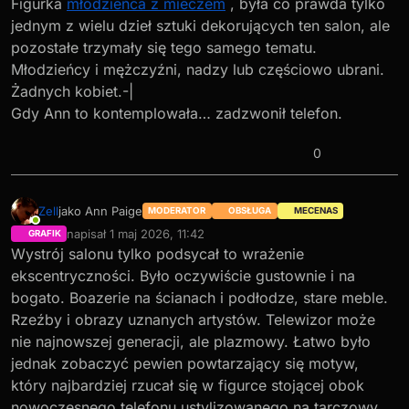
Figurka
młodzieńca z mieczem
, była co prawda tylko
jednym z wielu dzieł sztuki dekorujących ten salon, ale
pozostałe trzymały się tego samego tematu.
Młodzieńcy i mężczyźni, nadzy lub częściowo ubrani.
Żadnych kobiet.-|
Gdy Ann to kontemplowała… zadzwonił telefon.
0
Zell
jako Ann Paige
MODERATOR
OBSŁUGA
MECENAS
Online
napisał
1 maj 2026, 11:42
GRAFIK
ostatnio edytowany przez JhnW
5 lut 2026, 16:00
Wystrój salonu tylko podsycał to wrażenie
ekscentryczności. Było oczywiście gustownie i na
bogato. Boazerie na ścianach i podłodze, stare meble.
Rzeźby i obrazy uznanych artystów. Telewizor może
nie najnowszej generacji, ale plazmowy. Łatwo było
jednak zobaczyć pewien powtarzający się motyw,
który najbardziej rzucał się w figurce stojącej obok
nowoczesnego telefonu ustylizowanego na tarczowy.