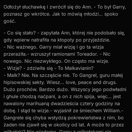
Odłożył słuchawkę i zwrócił się do Ann. - To był Garry,
poznasz go wkrótce. Jak to mówią młodzi… spoko
gość.
- Co się stało? - zapytała Ann, której nie podobało się,
gdy wpierw natrafiła na kłopoty po przyjeździe.
- Nic ważnego. Garry miał wizję i go ta wizja
przeraziła.- wzruszył ramionami Toreador. - Nic
nowego. Nic niezwykłego. On często ma wizje.
- Wizje? - zdziwiła się - To Malkavianin?
- Malk? Nie. Na szczęście nie. To Gangrel, guru małej
hipisowskiej sekty. Wiesz… love, peace and drugs.
Dużo prochów. Bardzo dużo. Wszyscy jego podwładni
i ghule chodzą naćpani, a on z nich spija, więc… jest
nawalony marihuaną dwadzieścia cztery godziny na
dobę. I stąd te wizje.- wyjaśnił ze śmiechem William.-
Gangrele się chyba wstydzą pokrewieństwa z nim, bo
żaden nie zjawił się w okolicy od lat. A może to przez
wilkołaki? Nie wiadomo. Garry z wilkołakami się