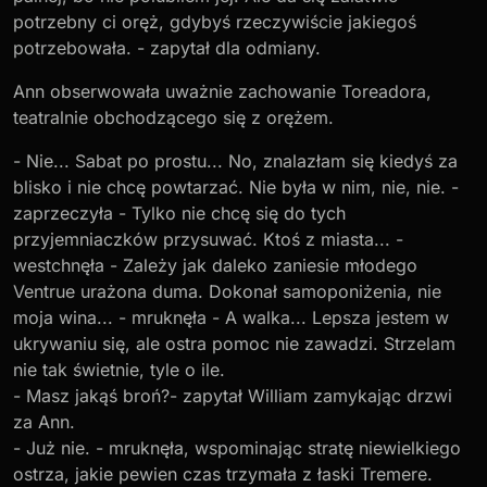
potrzebny ci oręż, gdybyś rzeczywiście jakiegoś
potrzebowała. - zapytał dla odmiany.
Ann obserwowała uważnie zachowanie Toreadora,
teatralnie obchodzącego się z orężem.
- Nie... Sabat po prostu... No, znalazłam się kiedyś za
blisko i nie chcę powtarzać. Nie była w nim, nie, nie. -
zaprzeczyła - Tylko nie chcę się do tych
przyjemniaczków przysuwać. Ktoś z miasta... -
westchnęła - Zależy jak daleko zaniesie młodego
Ventrue urażona duma. Dokonał samoponiżenia, nie
moja wina... - mruknęła - A walka... Lepsza jestem w
ukrywaniu się, ale ostra pomoc nie zawadzi. Strzelam
nie tak świetnie, tyle o ile.
- Masz jakąś broń?- zapytał William zamykając drzwi
za Ann.
- Już nie. - mruknęła, wspominając stratę niewielkiego
ostrza, jakie pewien czas trzymała z łaski Tremere.