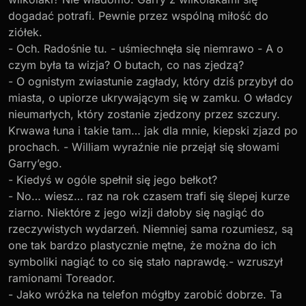
dogadać potrafi. Pewnie przez wspólną miłość do
ziółek.
- Och. Radośnie tu. - uśmiechnęła się niemrawo - A o
czym była ta wizja? O butach, co nas zjedzą?
- O ognistym zwiastunie zagłady, który dziś przybył do
miasta, o upiorze ukrywającym się w zamku. O władcy
nieumarłych, który zostanie zjedzony przez szczury.
Krwawa łuna i takie tam… jak dla mnie, kiepski zjazd po
prochach. - William wyraźnie nie przejął się słowami
Garry’ego.
- Kiedyś w ogóle spełnił się jego bełkot?
- No… wiesz… raz na rok czasem trafi się ślepej kurze
ziarno. Niektóre z jego wizji dałoby się nagiąć do
rzeczywistych wydarzeń. Niemniej sama rozumiesz, są
one tak bardzo plastycznie mętne, że można do ich
symboliki nagiąć to co się stało naprawdę.- wzruszył
ramionami Toreador.
- Jako wróżka na telefon mógłby zarobić dobrze. Ta