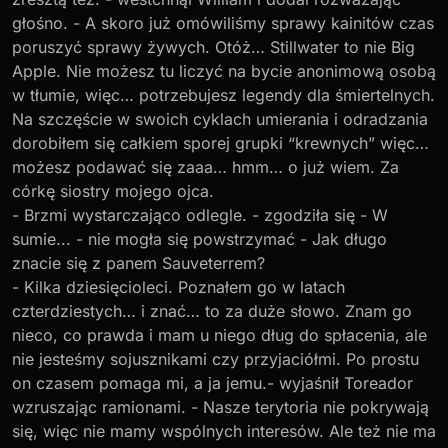
głośno. - A skoro już omówiliśmy sprawy kainitów czas
poruszyć sprawy żywych. Otóż… Stillwater to nie Big
Apple. Nie możesz tu liczyć na bycie anonimową osobą
w tłumie, więc… potrzebujesz legendy dla śmiertelnych.
Na szczęście w swoich cyklach umierania i odradzania
dorobiłem się całkiem sporej grupki “krewnych” więc…
możesz podawać się zaaa… hmm… o już wiem. Za
córkę siostry mojego ojca.
- Brzmi wystarczająco odlegle. - zgodziła się - W
sumie... - nie mogła się powstrzymać - Jak długo
znacie się z panem Sauveterrem?
- Kilka dziesięcioleci. Poznałem go w latach
czterdziestych… i znać… to za duże słowo. Znam go
nieco, co prawda i mam u niego dług do spłacenia, ale
nie jesteśmy sojusznikami czy przyjaciółmi. Po prostu
on czasem pomaga mi, a ja jemu.- wyjaśnił Toreador
wzruszając ramionami. - Nasze terytoria nie pokrywają
się, więc nie mamy wspólnych interesów. Ale też nie ma