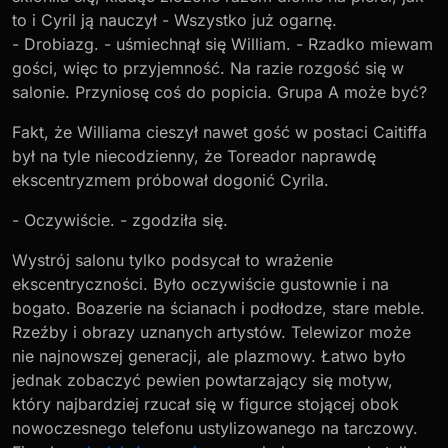
to i Cyril ją nauczył - Wszystko już ogarnę.
- Drobiazg. - uśmiechnął się William. - Rzadko miewam
gości, więc to przyjemność. Na razie rozgość się w
salonie. Przyniosę coś do popicia. Grupa A może być?
Fakt, że Williama cieszył nawet gość w postaci Caitiffa
był na tyle niecodzienny, że Toreador naprawdę
ekscentryzmem próbował dogonić Cyrila.
- Oczywiście. - zgodziła się.
Wystrój salonu tylko podsycał to wrażenie
ekscentryczności. Było oczywiście gustownie i na
bogato. Boazerie na ścianach i podłodze, stare meble.
Rzeźby i obrazy uznanych artystów. Telewizor może
nie najnowszej generacji, ale plazmowy. Łatwo było
jednak zobaczyć pewien powtarzający się motyw,
który najbardziej rzucał się w figurce stojącej obok
nowoczesnego telefonu ustylizowanego na tarczowy.