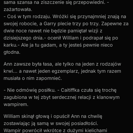
sama szansa na ziszczenie się przepowiedni. -
zażartowała.
- Coś w tym rodzaju. Wróżki się przynajmniej znają na
swojej robocie, a Garry plecie trzy po trzy. Zapewne za
dwie noce nawet nie będzie pamiętał wizji z
dzisiejszego dnia.- ocenił William i podrapał się po
karku.- Ale ja tu gadam, a ty jesteś pewnie nieco
głodna.
Ann zawsze była łasa, ale tylko na jeden z rodzajów
krwi... a nawet jeden egzemplarz, jednak tym razem
musiała o nim zapomnieć.
- Nie odmówię posiłku. - Caitiffka czuła się trochę
zagubiona w tej zbyt serdecznej relacji z klanowym
wampirem.
William skinął głową i opuścił Ann na chwilę
zostawiając ją samą w swojej posiadłości.
Wampir powrócił wkrótce z dużymi kielichami