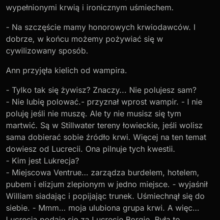
wypełnionymi krwią i ironicznym uśmiechem.
- Na szczęście mamy honorowych krwiodawców. I
dobrze, w końcu możemy pożywiać się w
cywilizowany sposób.
Ann przyjęła kielich od wampira.
- Tylko tak się żywisz? Znaczy... Nie polujesz sam?
- Nie lubię polować.- przyznał wprost wampir. - I nie
poluję jeśli nie muszę. Ale ty nie musisz się tym
martwić. Są w Stillwater tereny łowieckie, jeśli wolisz
sama dobierać sobie źródło krwi. Więcej na ten temat
dowiesz od Lucrecii. Ona pilnuje tych kwestii.
- Kim jest Lukrecja?
- Miejscowa Ventrue… zarządza burdelem, hotelem,
pubem i elizjum zlepionym w jedno miejsce. - wyjaśnił
William siadając i popijając trunek. Uśmiechnął się do
siebie. - Mmm… moja ulubiona grupa krwi. A więc…
Lucrecia podaje się za Lucrecię Borgię. Była to