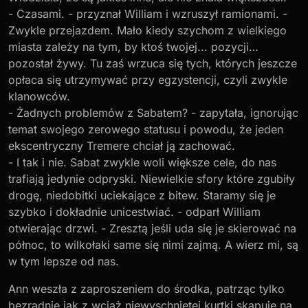
- Czasami. - przyznał William i wzruszył ramionami. -
Zwykle przejazdem. Mało kiedy szychom z wielkiego
miasta zależy na tym, by ktoś twojej... pozycji…
pozostał żywy. Tu zaś wrzuca się tych, których jeszcze
opłaca się utrzymywać przy egzystencji, czyli zwykle
klanowców.
- Żadnych problemów z Sabatem? - zapytała, ignorując
temat swojego zerowego statusu i powodu, że jeden
ekscentryczny Tremere chciał ją zachować.
- I tak i nie. Sabat zwykle woli większe cele, do nas
trafiają jedynie odpryski. Niewielkie sfory które zgubiły
drogę, niedobitki uciekające z bitew. Staramy się je
szybko i dokładnie unicestwiać. - odparł William
otwierając drzwi. - Zresztą jeśli uda się je skierować na
północ, to wilkołaki same się nimi zajmą. A wierz mi, są
w tym lepsze od nas.
Ann weszła z zaproszeniem do środka, patrząc tylko
bezradnie jak z wciąż niewyschniętej kurtki skapuje na