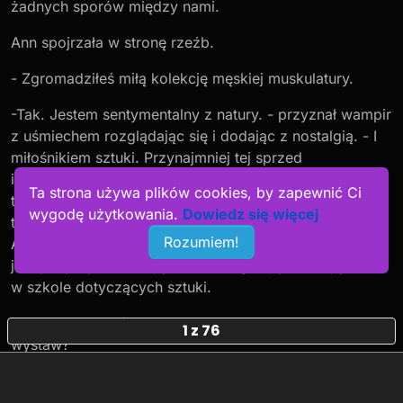
żadnych sporów między nami.
Ann spojrzała w stronę rzeźb.
- Zgromadziłeś miłą kolekcję męskiej muskulatury.
-Tak. Jestem sentymentalny z natury. - przyznał wampir
z uśmiechem rozglądając się i dodając z nostalgią. - I
miłośnikiem sztuki. Przynajmniej tej sprzed
impresjonizmu. Impresjonizm zresztą był ostatnim
Ta strona używa plików cookies, by zapewnić Ci
trendem sztuki, który akceptowałem. Potem… jest tylko
wygodę użytkowania.
Dowiedz się więcej
tanie poszukiwanie skandali.
Rozumiem!
Ann nie była specjalistką w sztuce, ale mogła w tym
jednym przyznać rację, nawet wagarując na zajęciach
w szkole dotyczących sztuki.
- To musisz mieć ciężko w Stillwater? Zero rozrywek,
1 z 76
wystaw?
- Z pewnością jest to problem, ale zważywszy na to
jak… gardzę nowoczesną sztuką ta niedogodność staje