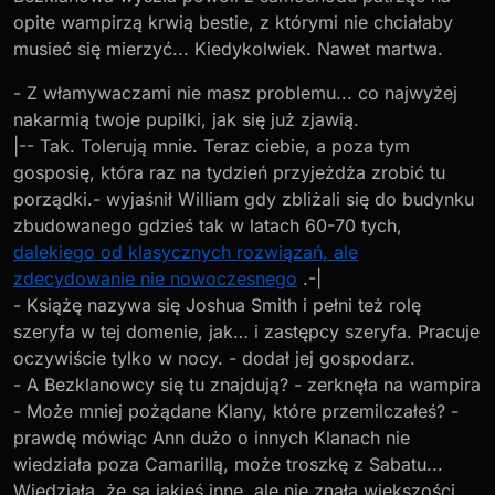
opite wampirzą krwią bestie, z którymi nie chciałaby
musieć się mierzyć... Kiedykolwiek. Nawet martwa.
- Z włamywaczami nie masz problemu... co najwyżej
nakarmią twoje pupilki, jak się już zjawią.
|-- Tak. Tolerują mnie. Teraz ciebie, a poza tym
gosposię, która raz na tydzień przyjeżdża zrobić tu
porządki.- wyjaśnił William gdy zbliżali się do budynku
zbudowanego gdzieś tak w latach 60-70 tych,
dalekiego od klasycznych rozwiązań, ale
zdecydowanie nie nowoczesnego
.-|
- Książę nazywa się Joshua Smith i pełni też rolę
szeryfa w tej domenie, jak… i zastępcy szeryfa. Pracuje
oczywiście tylko w nocy. - dodał jej gospodarz.
- A Bezklanowcy się tu znajdują? - zerknęła na wampira
- Może mniej pożądane Klany, które przemilczałeś? -
prawdę mówiąc Ann dużo o innych Klanach nie
wiedziała poza Camarillą, może troszkę z Sabatu...
Wiedziała, że są jakieś inne, ale nie znała większości.