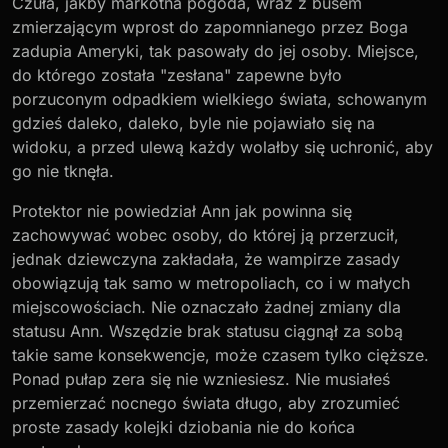
Czuła, jakby markotna pogoda, wraz z busem
zmierzającym wprost do zapomnianego przez Boga
zadupia Ameryki, tak pasowały do jej osoby. Miejsce,
do którego została "zesłana" zapewne było
porzuconym odpadkiem wielkiego świata, schowanym
gdzieś daleko, daleko, byle nie pojawiało się na
widoku, a przed ulewą każdy wolałby się uchronić, aby
go nie tknęła.
Protektor nie powiedział Ann jak powinna się
zachowywać wobec osoby, do której ją przerzucił,
jednak dziewczyna zakładała, że wampirze zasady
obowiązują tak samo w metropoliach, co i w małych
miejscowościach. Nie oznaczało żadnej zmiany dla
statusu Ann. Wszędzie brak statusu ciągnął za sobą
takie same konsekwencje, może czasem tylko cięższe.
Ponad pułap zera się nie wzniesiesz. Nie musiałeś
przemierzać nocnego świata długo, aby zrozumieć
proste zasady kolejki dziobania nie do końca