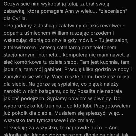
Oczywiście nim wykopał ją tutaj, zabrał swoją
zabawkę, która pomagała Ann w wielu... "zleceniach"
dla Cyrila.
- Pogadamy z Joshuą i załatwimy ci jakiś rewolwer.-
odparł z uśmiechem William ruszając przodem i
wskazując dłonią co chwila gdy mówił. - Tu jest salon,
z telewizorem i anteną satelitarną oraz telefonem
stacjonarnym. Internetu… komputera nie mam nawet, a
sieć komórkowa tu działa słabo. Tam jest kuchnia, tam
jadalnia, tam mój gabinet. Pracuję kilka godzin w nocy i
zamykam się wtedy. Więc resztę domu będziesz miała
dla siebie. Na górze są sypialnie, co piątek należy
narobić w nich bałaganu, co by Rosalita nie nabrała
jakichś podejrzeń. Sypiamy bowiem w piwnicy. Do
wyboru łóżko lub trumna… co kto lubi. Przygotowałem
już pokoik dla ciebie. Musiałem się spieszyć, więc…
wszystko tam tymczasowe i do zmiany.
- Dziękuję za wszystko, to naprawdę dużo. - Ann
skłoniła się, kładąc złożone razem dłonie na piersi, jak