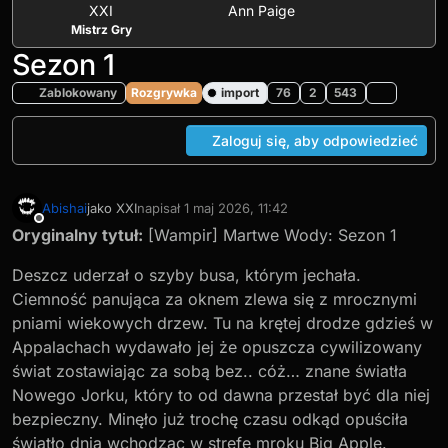
XXI
Ann Paige
Mistrz Gry
Sezon 1
Zablokowany
Rozgrywka
import
76
2
543
Zaloguj się, aby odpowiedzieć
Abishai
jako XXI
napisał
1 maj 2026, 11:42
ostatnio edytowany przez Zell
5 paź 2026, 12:29
Niedostępny
Oryginalny tytuł:
[Wampir] Martwe Wody: Sezon 1
Deszcz uderzał o szyby busa, którym jechała.
Ciemność panująca za oknem zlewa się z mrocznymi
pniami wiekowych drzew. Tu na krętej drodze gdzieś w
Appalachach wydawało jej że opuszcza cywilizowany
świat zostawiając za sobą bez.. cóż… znane światła
Nowego Jorku, który to od dawna przestał być dla niej
bezpieczny. Minęło już trochę czasu odkąd opuściła
światło dnia wchodząc w strefę mroku Big Apple.