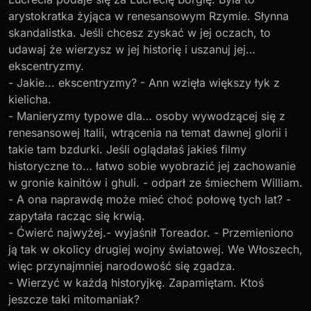
arystokratka żyjąca w renesansowym Rzymie. Słynna
skandalistka. Jeśli chcesz zyskać w jej oczach, to
udawaj że wierzysz w jej historię i uszanuj jej…
ekscentryzmy.
- Jakie... ekscentryzmy? - Ann wzięła większy łyk z
kielicha.
- Manieryzmy typowe dla… osoby wywodzącej się z
renesansowej Italii, wtrącenia na temat dawnej glorii i
takie tam bzdurki. Jeśli oglądałaś jakieś filmy
historyczne to… łatwo sobie wyobrazić jej zachowanie
w gronie kainitów i ghuli. - odparł ze śmiechem William.
- A ona naprawdę może mieć choć połowę tych lat? -
zapytała racząc się krwią.
- Ćwierć najwyżej.- wyjaśnił Toreador. - Przemieniono
ją tak w okolicy drugiej wojny światowej. We Włoszech,
więc przynajmniej narodowość się zgadza.
- Wierzyć w każdą historyjkę. Zapamiętam. Ktoś
jeszcze taki mitomaniak?