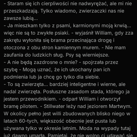
- Staram się ich cierpliwości nie nadwyrężać, ale mi nie
przeszkadzają. Tylko wiadomo, zwierzaczki nas nie
zawsze lubią…
- Ja mieszkam tylko z psami, karmionymi moją krwią…
więc nie są to zwykłe psiaki. - wyjaśnił William, gdy zza
zakrętu wyłoniła się brama przecinająca drogę i
otoczona z obu stron kamiennym murem. - Nie mam
zaufania do ludzkich sług. Psy są wierniejsze.
- A nie będą zazdrosne o mnie? - spojrzała przez
szybę - Mogą uznać, że ich ukochany pan ich
podmienia lub ja chcę go tylko dla siebie.
- To są zwierzęta… bardziej inteligentne i wierne, ale
nadal zwierzęta. Posłuszne zasadom stada, którego ja
jestem przewodnikiem. - odparł William i otworzył
bramę pilotem. - Stillwater leży nad jeziorem Martwym.
W okolicy pełno jest willi zbudowanych blisko niego w
latach 60-tych, większość obecnie jest pusta lub
używana tylko w okresie letnim. Moda na wypady tutaj
już dawno umarła. Pamiętaj, że nie wolno ci udawać się