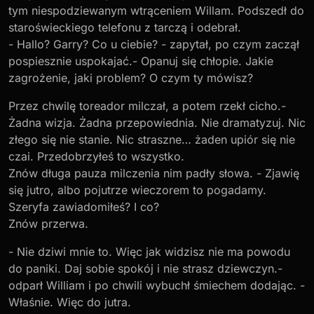
tym niespodziewanym wtrąceniem Willam. Podszedł do
staroświeckiego telefonu z tarczą i odebrał.
- Hallo? Garry? Co u ciebie? - zapytał, po czym zaczął
pospiesznie uspokajać.- Opanuj się chłopie. Jakie
zagrożenie, jaki problem? O czym ty mówisz?
Przez chwilę toreador milczał, a potem rzekł cicho.-
Żadna wizja. Żadna przepowiednia. Nie dramatyzuj. Nic
złego się nie stanie. Nic straszne… żaden upiór się nie
czai. Przedobrzyłeś to wszystko.
Znów długa pauza milczenia nim padły słowa. - Zjawię
się jutro, albo pojutrze wieczorem to pogadamy.
Szeryfa zawiadomiłeś? I co?
Znów przerwa.
- Nie dziwi mnie to. Więc jak widzisz nie ma powodu
do paniki. Daj sobie spokój i nie strasz dziewczyn.-
odparł William i po chwili wybuchł śmiechem dodając. -
Właśnie. Więc do jutra.