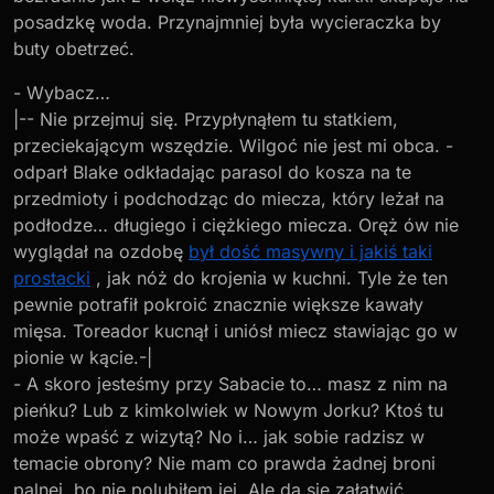
posadzkę woda. Przynajmniej była wycieraczka by
buty obetrzeć.
- Wybacz…
|-- Nie przejmuj się. Przypłynąłem tu statkiem,
przeciekającym wszędzie. Wilgoć nie jest mi obca. -
odparł Blake odkładając parasol do kosza na te
przedmioty i podchodząc do miecza, który leżał na
podłodze… długiego i ciężkiego miecza. Oręż ów nie
wyglądał na ozdobę
był dość masywny i jakiś taki
prostacki
, jak nóż do krojenia w kuchni. Tyle że ten
pewnie potrafił pokroić znacznie większe kawały
mięsa. Toreador kucnął i uniósł miecz stawiając go w
pionie w kącie.-|
- A skoro jesteśmy przy Sabacie to… masz z nim na
pieńku? Lub z kimkolwiek w Nowym Jorku? Ktoś tu
może wpaść z wizytą? No i… jak sobie radzisz w
temacie obrony? Nie mam co prawda żadnej broni
palnej, bo nie polubiłem jej. Ale da się załatwić