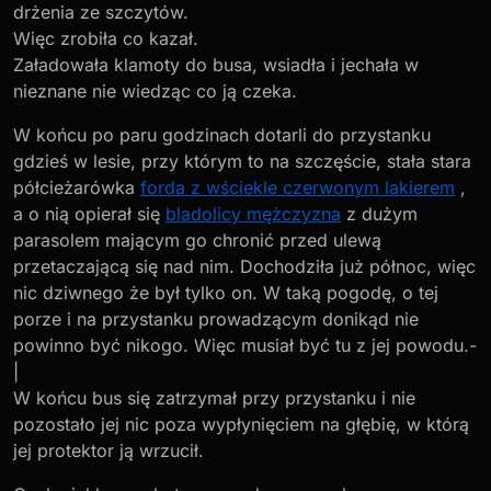
drżenia ze szczytów.
Więc zrobiła co kazał.
Załadowała klamoty do busa, wsiadła i jechała w
nieznane nie wiedząc co ją czeka.
W końcu po paru godzinach dotarli do przystanku
gdzieś w lesie, przy którym to na szczęście, stała stara
półcieżarówka
forda z wściekle czerwonym lakierem
,
a o nią opierał się
bladolicy mężczyzna
z dużym
parasolem mającym go chronić przed ulewą
przetaczającą się nad nim. Dochodziła już północ, więc
nic dziwnego że był tylko on. W taką pogodę, o tej
porze i na przystanku prowadzącym donikąd nie
powinno być nikogo. Więc musiał być tu z jej powodu.-
|
W końcu bus się zatrzymał przy przystanku i nie
pozostało jej nic poza wypłynięciem na głębię, w którą
jej protektor ją wrzucił.