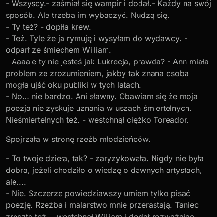
- Wszyscy.- zaśmiał się wampir i dodał.- Każdy na swój
sposób. Ale trzeba im wybaczyć. Nudzą się.
- Ty też? - dopiła krew.
- Też. Tyle że ja rymuję i wysyłam do wydawcy. -
odparł ze śmiechem William.
- Aaaale ty nie jesteś jak Lukrecja, prawda? - Ann miała
problem ze zrozumieniem, jakby tak znana osoba
mogła ujść oku publiki w tych latach.
- No… nie bardzo. Ani sławny. Obawiam się że moja
poezja nie zyskuje uznania w uszach śmiertelnych.
Nieśmiertelnych też. - westchnął ciężko Toreador.
Spojrzała w stronę rzeźb młodzieńców.
- To twoje dzieła, tak? - zaryzykowała. Nigdy nie była
dobra, jeżeli chodziło o wiedzę o dawnych artystach,
ale....
- Nie. Szczerze powiedziawszy umiem tylko pisać
poezję. Rzeźba i malarstwo mnie przerastają. Taniec
zresztą też. - westchnął William i dodał rozważając