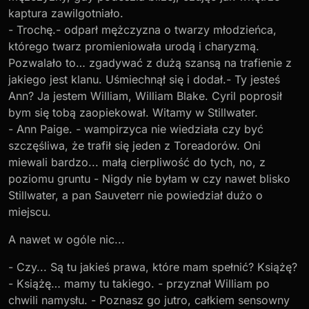
kaptura zawilgotniało.
- Trochę.- odparł mężczyzna o twarzy młodzieńca,
którego twarz promieniowała urodą i charyzmą.
Pozwalało to… zgadywać z dużą szansą na trafienie z
jakiego jest klanu. Uśmiechnął się i dodał.- Ty jesteś
Ann? Ja jestem William, William Blake. Cyril poprosił
bym się tobą zaopiekował. Witamy w Stillwater.
- Ann Paige. - wampirzyca nie wiedziała czy być
szczęśliwa, że trafił się jeden z Toreadorów. Oni
miewali bardzo... małą cierpliwość do tych, no, z
poziomu gruntu - Nigdy nie byłam w czy nawet blisko
Stillwater, a pan Sauveterr nie powiedział dużo o
miejscu.
A nawet w ogóle nic...
- Czy... Są tu jakieś prawa, które mam spełnić? Książę?
- Książę… mamy tu takiego. - przyznał William po
chwili namysłu. - Poznasz go jutro, całkiem sensowny