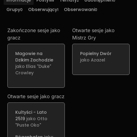
Informacje
Posty
Tematy
Udostępnień
188
2
0
Grupy
Obserwujący
Obserwowani
0
1
0
Zakończone sesje jako
Otwarte sesje jako
gracz
Mistrz Gry
Magowie na
Popielny Dwór
Dzikim Zachodzie
jako Azazel
jako Elias "Duke"
Crowley
Otwarte sesje jako gracz
Kultyści - Lato
2519
jako Otto
"Puste Oko"