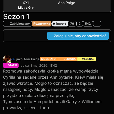
XXI
Ann Paige
Mistrz Gry
Sezon 1
Zablokowany
Rozgrywka
import
76
2
542
Zaloguj się, aby odpowiedzieć
Zell
jako Ann Paige
MODERATOR
OBSŁUGA
MECENAS
Online
napisał
1 maj 2026, 11:42
GRAFIK
ostatnio edytowany przez JhnW
5 lut 2026, 16:00
Rozmowa zakończyła krótką mętną wypowiedzią
Cyrilla na zadane przez Ann pytanie. Krew miała się
zjawić wkrótce. Mogło to oznaczać, że będzie
następnej nocy. Mogło oznaczać, że wampirzycy
przyjdzie czekać dłużej na przesyłkę.
Tymczasem do Ann podchodzili Garry z Williamem
prowadząc… eee.. tooo…