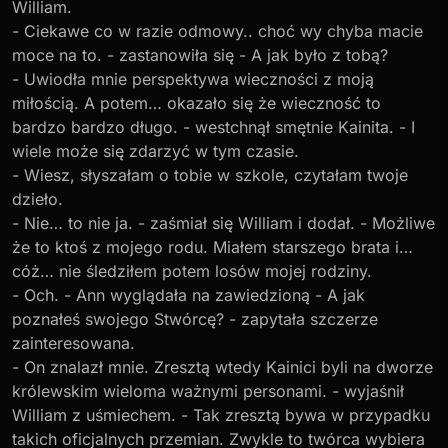
William.
- Ciekawe co w razie odmowy.. choć wy chyba macie
moce na to. - zastanowiła się - A jak było z tobą?
- Uwiodła mnie perspektywa wieczności z moją
miłością. A potem… okazało się że wieczność to
bardzo bardzo długo. - westchnął smętnie Kainita. - I
wiele może się zdarzyć w tym czasie.
- Wiesz, słyszałam o tobie w szkole, czytałam twoje
dzieło.
- Nie… to nie ja. - zaśmiał się William i dodał. - Możliwe
że to ktoś z mojego rodu. Miałem starszego brata i…
cóż… nie śledziłem potem losów mojej rodziny.
- Och. - Ann wyglądała na zawiedzioną - A jak
poznałeś swojego Stwórcę? - zapytała szczerze
zainteresowana.
- On znalazł mnie. Zresztą wtedy Kainici byli na dworze
królewskim wieloma ważnymi personami. - wyjaśnił
William z uśmiechem. - Tak zresztą bywa w przypadku
takich oficjalnych przemian. Zwykle to twórca wybiera