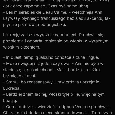
Jork chce zapomnieć. Czas być samolubną.
- Les misérables de L'eau Calme. - westchnęła Ann
używszy płynnego francuskiego bez śladu akcentu, tak
płynnie jak mówiła po angielsku.
Lukrecję zatkało wyraźnie na moment. Po chwili się
pozbierała i odparła ironicznie po włosku z wyraźnym
włoskim akcentem.
- In questi tempi qualcuno conosce alcune lingue.
- Może i więcej niż jeden czy dwa. - Ann nie była w
stanie się nie uśmiechnąć - Masz bardzo... ciężko
brzmiący akcent.
- Stary… bo renesansowy. - stwierdziła uprzejmie
Lukrecja.
- Bardziej znam łacinę, włoski tyle o ile, więc na tym
bazuję.
- Och… dobrze… wiedzieć.- odparła Ventrue po chwili.
Chrząknęła i dodała nieco skonfundowana. - To o czym