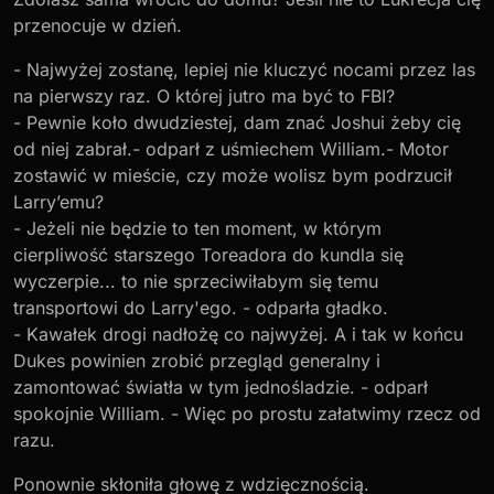
przenocuje w dzień.
- Najwyżej zostanę, lepiej nie kluczyć nocami przez las
na pierwszy raz. O której jutro ma być to FBI?
- Pewnie koło dwudziestej, dam znać Joshui żeby cię
od niej zabrał.- odparł z uśmiechem William.- Motor
zostawić w mieście, czy może wolisz bym podrzucił
Larry’emu?
- Jeżeli nie będzie to ten moment, w którym
cierpliwość starszego Toreadora do kundla się
wyczerpie... to nie sprzeciwiłabym się temu
transportowi do Larry'ego. - odparła gładko.
- Kawałek drogi nadłożę co najwyżej. A i tak w końcu
Dukes powinien zrobić przegląd generalny i
zamontować światła w tym jednośladzie. - odparł
spokojnie William. - Więc po prostu załatwimy rzecz od
razu.
Ponownie skłoniła głowę z wdzięcznością.