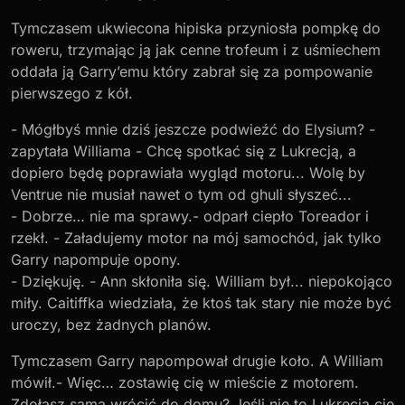
Tymczasem ukwiecona hipiska przyniosła pompkę do
roweru, trzymając ją jak cenne trofeum i z uśmiechem
oddała ją Garry’emu który zabrał się za pompowanie
pierwszego z kół.
- Mógłbyś mnie dziś jeszcze podwieźć do Elysium? -
zapytała Williama - Chcę spotkać się z Lukrecją, a
dopiero będę poprawiała wygląd motoru... Wolę by
Ventrue nie musiał nawet o tym od ghuli słyszeć...
- Dobrze… nie ma sprawy.- odparł ciepło Toreador i
rzekł. - Załadujemy motor na mój samochód, jak tylko
Garry napompuje opony.
- Dziękuję. - Ann skłoniła się. William był... niepokojąco
miły. Caitiffka wiedziała, że ktoś tak stary nie może być
uroczy, bez żadnych planów.
Tymczasem Garry napompował drugie koło. A William
mówił.- Więc… zostawię cię w mieście z motorem.
Zdołasz sama wrócić do domu? Jeśli nie to Lukrecja cię