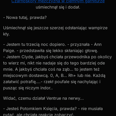
Czarnoskóry mężczyzna w ciemnym garniturze
uśmiechnął się i dodał.
- Nowa tutaj, prawda?
Uśmiechnął się jeszcze szerzej odsłaniając wampirze
kły.
- Jestem tu trzecią noc dopiero. - przyznała - Ann
Paige. - przedstawiła się lekko skłaniając głowę.
- Jestem Clyde, jakbyś chciała przewodnika po okolicy
to wierz mi, nikt nie nadaje się do tego bardziej ode
mnie. A jakbyś chciała coś na ząb… to jestem też
miejscowym dostawcą. 0, A, B… Rh+ lub nie. Każdą
załatwić potrafię….- rzekł poufale się nachylając i
pusząc się niczym indor..
Widać, czemu działał Ventrue na nerwy...
- Jesteś Potomkiem Księcia, prawda? - nie musiała
pytać, ale chciała reakcję zobaczyć.