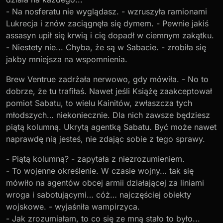
- Na nosferatu nie wyglądasz. - wzruszyła ramionami
Lukrecja i znów zaciągnęła się dymem. - Pewnie jakiś
assasyn upił się krwią i cię dopadł w ciemnym zakątku.
- Niestety nie... Chyba, że są w Sabacie. - zrobiła się
jakby mniejsza na wspomnienia.
Brew Ventrue zadrżała nerwowo, gdy mówiła. - No to
dobrze, że tu trafiłaś. Nawet jeśli Książę zaakceptował
pomiot Sabatu, to wielu Kainitów, zwłaszcza tych
młodszych… niekoniecznie. Dla nich zawsze będziesz
piątą kolumną. Ukrytą agentką Sabatu. Być może nawet
naprawdę nią jesteś, nie zdając sobie z tego sprawy.
- Piątą kolumną? - zapytała z niezrozumieniem.
- To wojenne określenie. W czasie wojny… tak się
mówiło na agentów obcej armii działającej za liniami
wroga i sabotującymi… cóż… najczęściej obiekty
wojskowe. - wyjaśniła wampirzyca.
- Jak zrozumiałam, to co się ze mną stało to było...