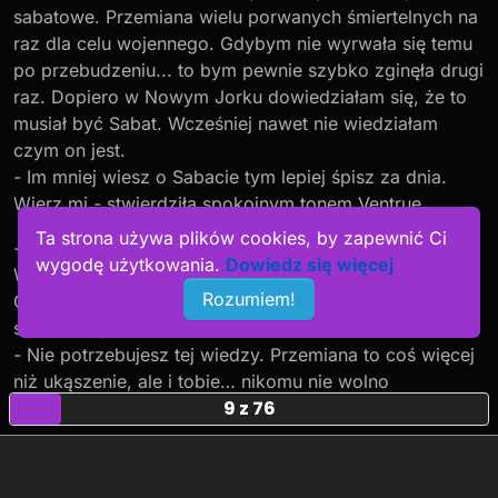
sabatowe. Przemiana wielu porwanych śmiertelnych na
raz dla celu wojennego. Gdybym nie wyrwała się temu
po przebudzeniu... to bym pewnie szybko zginęła drugi
raz. Dopiero w Nowym Jorku dowiedziałam się, że to
musiał być Sabat. Wcześniej nawet nie wiedziałam
czym on jest.
- Im mniej wiesz o Sabacie tym lepiej śpisz za dnia.
Wierz mi.- stwierdziła spokojnym tonem Ventrue.
Ta strona używa plików cookies, by zapewnić Ci
- Wystarczy mi to, co widziałam... - skrzywiła się -
wygodę użytkowania.
Dowiedz się więcej
William mówił mi, że Przemiana jest... przyjemna?
Rozumiem!
Chodzi tylko o ugryzienie, tak? - zapytała próbując to
sobie ułożyć.
- Nie potrzebujesz tej wiedzy. Przemiana to coś więcej
niż ukąszenie, ale i tobie… nikomu nie wolno
9 z 76
przemieniać bez zgody księcia.- odparła wampirzyca.
Ann była wyraźnie zaskoczona odpowiedzią i dopiero
po chwili zrozumiała nieporozumienie.