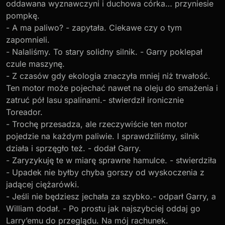
oddawana wyznawczyni i duchowa córka… przyniesie
pompkę.
- A ma paliwo? - zapytała. Ciekawe czy o tym
zapomnieli.
- Nalaliśmy. To stary solidny silnik. - Garry poklepał
czule maszynę.
- Z czasów gdy ekologia znaczyła mniej niż trwałość.
Ten motor może pojechać nawet na oleju do smażenia i
zatruć pół lasu spalinami.- stwierdził ironicznie
Toreador.
- Trochę przesadza, ale rzeczywiście ten motor
pojedzie na każdym paliwie. I sprawdziliśmy, silnik
działa i sprzęgło też. - dodał Garry.
- Zaryzykuję te w miarę sprawne hamulce. - stwierdziła
- Upadek nie byłby chyba gorszy od wyskoczenia z
jadącej ciężarówki.
- Jeśli nie będziesz jechała za szybko.- odparł Garry, a
William dodał. - Po prostu jak najszybciej oddaj go
Larry’emu do przeglądu. Na mój rachunek.