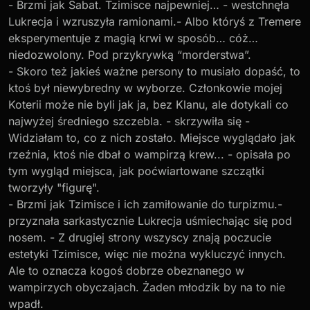
- Brzmi jak Sabat. Tzimisce najpewniej… - westchnęła
Lukrecja i wzruszyła ramionami.- Albo któryś z Tremere
eksperymentuje z magią krwi w sposób… cóż…
niedozwolony. Pod przykrywką “morderstwa”.
- Skoro też jakieś ważne persony to musiało dopaść, to
ktoś był niewybredny w wyborze. Członkowie mojej
Koterii może nie byli jak ja, bez Klanu, ale dotykali co
najwyżej średniego szczebla. - skrzywiła się -
Widziałam to, co z nich zostało. Miejsce wyglądało jak
rzeźnia, ktoś nie dbał o wampirzą krew... - opisała po
tym wygląd miejsca, jak poćwiartowane szczątki
tworzyły "figurę".
- Brzmi jak Tzimisce i ich zamiłowanie do turpizmu.-
przyznała sarkastycznie Lukrecja uśmiechając się pod
nosem. - Z drugiej strony wszyscy znają poczucie
estetyki Tzimisce, więc nie można wykluczyć innych.
Ale to oznacza kogoś dobrze obeznanego w
wampirzych obyczajach. Żaden młodzik by na to nie
wpadł.