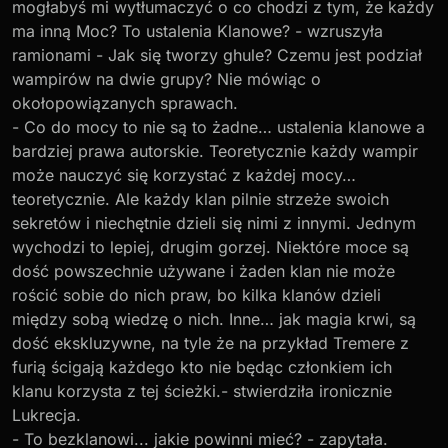
mogłabyś mi wytłumaczyć o co chodzi z tym, że każdy
ma inną Moc? To ustalenia Klanowe? - wzruszyła
ramionami - Jak się tworzy ghule? Czemu jest podział
wampirów na dwie grupy? Nie mówiąc o
okołopowiązanych sprawach.
- Co do mocy to nie są to żadne… ustalenia klanowe a
bardziej prawa autorskie. Teoretycznie każdy wampir
może nauczyć się korzystać z każdej mocy…
teoretycznie. Ale każdy klan pilnie strzeże swoich
sekretów i niechętnie dzieli się nimi z innymi. Jednym
wychodzi to lepiej, drugim gorzej. Niektóre moce są
dość powszechnie używane i żaden klan nie może
rościć sobie do nich praw, bo kilka klanów dzieli
między sobą wiedzę o nich. Inne… jak magia krwi, są
dość ekskluzywne, na tyle że na przykład Tremere z
furią ścigają każdego kto nie będąc członkiem ich
klanu korzysta z tej ścieżki.- stwierdziła ironicznie
Lukrecja.
- To bezklanowi... jakie powinni mieć? - zapytała.