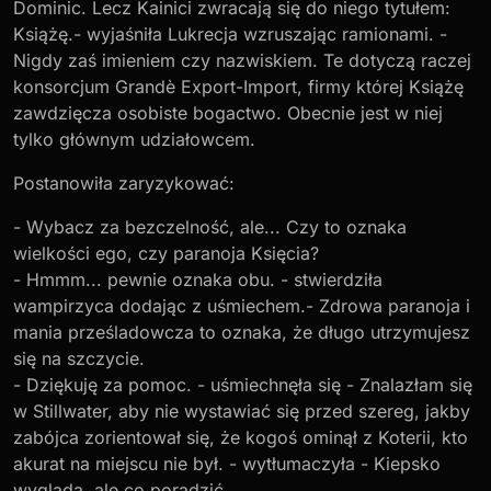
Dominic. Lecz Kainici zwracają się do niego tytułem:
Książę.- wyjaśniła Lukrecja wzruszając ramionami. -
Nigdy zaś imieniem czy nazwiskiem. Te dotyczą raczej
konsorcjum Grandè Export-Import, firmy której Książę
zawdzięcza osobiste bogactwo. Obecnie jest w niej
tylko głównym udziałowcem.
Postanowiła zaryzykować:
- Wybacz za bezczelność, ale... Czy to oznaka
wielkości ego, czy paranoja Księcia?
- Hmmm... pewnie oznaka obu. - stwierdziła
wampirzyca dodając z uśmiechem.- Zdrowa paranoja i
mania prześladowcza to oznaka, że długo utrzymujesz
się na szczycie.
- Dziękuję za pomoc. - uśmiechnęła się - Znalazłam się
w Stillwater, aby nie wystawiać się przed szereg, jakby
zabójca zorientował się, że kogoś ominął z Koterii, kto
akurat na miejscu nie był. - wytłumaczyła - Kiepsko
wygląda, ale co poradzić…