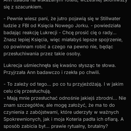
się z szacunkiem.
- Pewnie wiesz pani, że jutro pojawią się w Stillwater
ludzie z FBI od Księcia Nowego Jorku. - powiedziała
badając reakcję Lukrecji - Chcę prosić cię o rady...
Znasz lepiej Księcia, więc miałabyś lepsze spojrzenie,
co powinnam robić a czego na pewno nie, będąc
przesłuchiwania przez takie osoby.
Lukrecja uśmiechnęła się kwaśno słysząc te słowa.
Przyjrzała Ann badawczo i rzekła po chwili.
- To zależy od tego… po co tu przyjeżdżają. I w jakim
celu cię przesłuchują.
- Mają mnie przesłuchać odnośnie jakiejś zbrodni... Nie
znam szczegółów, ale mogę założyć, że ma to do
czynienia z zabójstwami, które uderzyły w ważnych
Spokrewnionych, jak i moja Koteria padła ich ofiarą. A
sposób zabicia był... prawie rytualny, brutalny?