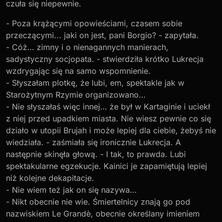
czuła się niepewnie.
- Poza krążącymi opowieściami, czasem sobie
przeczącymi... jaki on jest, pani Borgio? - zapytała.
- Cóż… zimny i o nienagannych manierach,
sadystyczny socjopata. - stwierdziła krótko Lukrecja
wzdrygając się na samo wspomnienie.
- Słyszałam plotkę, że lubi, em, spektakle jak w
Starożytnym Rzymie organizowano…
- Nie słyszałaś więc innej… że był w Kartaginie i uciekł
z niej przed upadkiem miasta. Nie wiesz pewnie co się
działo w utopii Brujah i może lepiej dla ciebie, żebyś nie
wiedziała. - zaśmiała się ironicznie Lukrecja. A
następnie skinęła głową. - I tak, to prawda. Lubi
spektakularne egzekucje. Kainici je zapamiętują lepiej
niż kolejne dekapitacje.
- Nie wiem też jak on się nazywa…
- Nikt obecnie nie wie. Śmiertelnicy znają go pod
nazwiskiem Le Grandè, obecnie określany imieniem