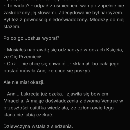
- To widać? - odparł z uśmiechem wampir zupełnie nie
zaskoczony jej słowami. Zdecydowanie był narcyzem.
Był też z pewnością niedoświadczony. Młodszy od niej
stażem.
Po co go Joshua wybrał?
- Musiałeś naprawdę się odznaczyć w oczach Księcia,
że Cię Przemienił.
- Cóż… nie chcę się chwalić…- skłamał, bo cała jego
postać mówiła Ann, że chce się puszyć.
Ale nie miał okazji.
- Ann… Lukrecja już czeka.- zjawiła się bowiem
Miracella. A mając doświadczenia z dwoma Ventrue w
przeszłości caitifka wiedziała, że członkowie tego
klanu nie lubią czekać.
Dziewczyna wstała z siedzenia.