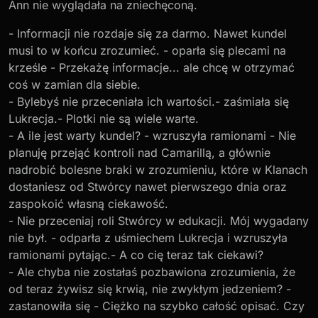
Ann nie wyglądała na zniechęconą.
- Informacji nie rozdaje się za darmo. Nawet kundel
musi to w końcu zrozumieć. - oparła się plecami na
krześle - Przekażę informacje... ale chcę w otrzymać
coś w zamian dla siebie.
- Bylebyś nie przeceniała ich wartości.- zaśmiała się
Lukrecja.- Plotki nie są wiele warte.
- A ile jest warty kundel? - wzruszyła ramionami - Nie
planuję przejąć kontroli nad Camarillą, a głównie
nadrobić bolesne braki w zrozumieniu, które w Klanach
dostaniesz od Stwórcy nawet pierwszego dnia oraz
zaspokoić własną ciekawość.
- Nie przeceniaj roli Stwórcy w edukacji. Mój wygadany
nie był. - odparła z uśmiechem Lukrecja i wzruszyła
ramionami pytając.- A co cię teraz tak ciekawi?
- Ale chyba nie zostałaś pozbawiona zrozumienia, że
od teraz żywisz się krwią, nie zwykłym jedzeniem? -
zastanowiła się - Ciężko na szybko całość opisać. Czy