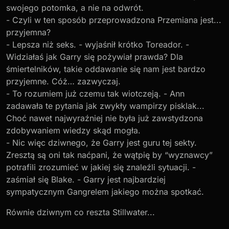
swojego potomka, a nie na odwrót.
- Czyli w ten sposób przeprowadzona Przemiana jest...
przyjemna?
- Lepsza niż seks. - wyjaśnił krótko Toreador. -
Widziałaś jak Garry się pożywiał prawda? Dla
śmiertelników, takie oddawanie się nam jest bardzo
przyjemne. Cóż… zazwyczaj.
- To rozumiem już czemu tak wiotczeją. - Ann
zadawała te pytania jak zwykły wampirzy pisklak...
Choć nawet najwyraźniej nie była już zawstydzona
zdobywaniem wiedzy skąd mogła.
- Nic więc dziwnego, że Garry jest guru tej sekty.
Zresztą są oni tak naćpani, że wątpię by “wyznawcy”
potrafili zrozumieć w jakiej się znaleźli sytuacji. -
zaśmiał się Blake. - Garry jest najbardziej
sympatycznym Gangrelem jakiego można spotkać.
Równie dziwnym co reszta Stillwater...