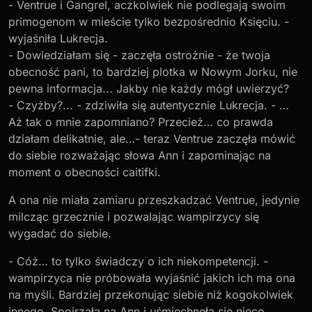
- Ventrue i Gangrel, aczkolwiek nie podlegają swoim
primogenom w mieście tylko bezpośrednio Księciu. -
wyjaśniła Lukrecja.
- Dowiedziałam się - zaczęła ostrożnie - że twoja
obecność pani, to bardziej plotka w Nowym Jorku, nie
pewna informacja... Jakby nie każdy mógł uwierzyć?
- Czyżby?... - zdziwiła się autentycznie Lukrecja. - …
Aż tak o mnie zapomniano? Przecież… co prawda
działam delikatnie, ale…- teraz Ventrue zaczęła mówić
do siebie rozważając słowa Ann i zapominając na
moment o obecności caitifki.
A ona nie miała zamiaru przeszkadzać Ventrue, jedynie
milcząc grzecznie i pozwalając wampirzycy się
wygadać do siebie.
- Cóż… to tylko świadczy o ich niekompetencji. -
wampirzyca nie próbowała wyjaśnić jakich ich ma ona
na myśli. Bardziej przekonując siebie niż kogokolwiek
innego. Spojrzała na Ann i uśmiechnęła się nieco