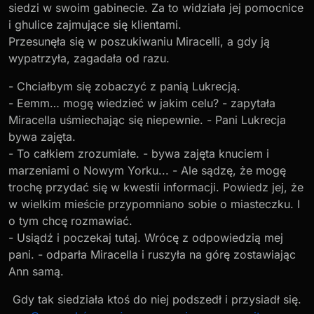
siedzi w swoim gabinecie. Za to widziała jej pomocnice
i ghulice zajmujące się klientami.
Przesunęła się w poszukiwaniu Miracelli, a gdy ją
wypatrzyła, zagadała od razu.
- Chciałbym się zobaczyć z panią Lukrecją.
- Eemm… mogę wiedzieć w jakim celu? - zapytała
Miracella uśmiechając się niepewnie. - Pani Lukrecja
bywa zajęta.
- To całkiem zrozumiałe. - bywa zajęta knuciem i
marzeniami o Nowym Yorku... - Ale sądzę, że mogę
trochę przydać się w kwestii informacji. Powiedz jej, że
w wielkim mieście przypomniano sobie o miasteczku. I
o tym chcę rozmawiać.
- Usiądź i poczekaj tutaj. Wrócę z odpowiedzią mej
pani. - odparła Miracella i ruszyła na górę zostawiając
Ann samą.
Gdy tak siedziała ktoś do niej podszedł i przysiadł się.