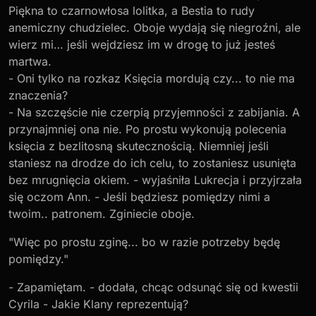
Piękna to czarnowłosa lolitka, a Bestia to rudy
anemiczny chudzielec. Oboje wydają się niegroźni, ale
wierz mi… jeśli wejdziesz im w drogę to już jesteś
martwa.
- Oni tylko na rozkaz Księcia mordują czy... to nie ma
znaczenia?
- Na szczęście nie czerpią przyjemności z zabijania. A
przynajmniej ona nie. Po prostu wykonują polecenia
księcia z bezlitosną skutecznością. Niemniej jeśli
staniesz na drodze do ich celu, to zostaniesz usunięta
bez mrugnięcia okiem. - wyjaśniła Lukrecja i przyjrzała
się oczom Ann. - Jeśli będziesz pomiędzy nimi a
twoim.. patronem. Zginiecie oboje.
"Więc po prostu zginę... bo w razie potrzeby będę
pomiędzy."
- Zapamiętam. - dodała, chcąc odsunąć się od kwestii
Cyrila - Jakie Klany reprezentują?