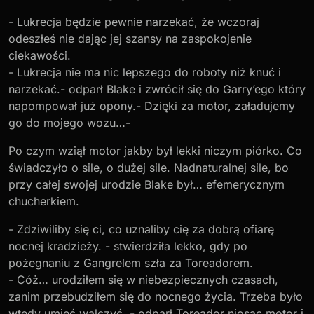
- Lukrecja będzie pewnie narzekać, że wczoraj
odeszłeś nie dając jej szansy na zaspokojenie
ciekawości.
- Lukrecja nie ma nic lepszego do roboty niż knuć i
narzekać.- odparł Blake i zwrócił się do Garry’ego który
napompował już opony.- Dzięki za motor, załadujemy
go do mojego wozu…-
Po czym wziął motor jakby był lekki niczym piórko. Co
świadczyło o sile, o dużej sile. Nadnaturalnej sile, bo
przy całej swojej urodzie Blake był… efemerycznym
chucherkiem.
- Zdziwiliby się ci, co uznaliby cię za dobrą ofiarę
nocnej kradzieży. - stwierdziła lekko, gdy po
pożegnaniu z Gangrelem szła za Toreadorem.
- Cóż… urodziłem się w niebezpiecznych czasach,
zanim przebudziłem się do nocnego życia. Trzeba było
wtedy umieć walczyć. - odparł Toreador niosąc motor i