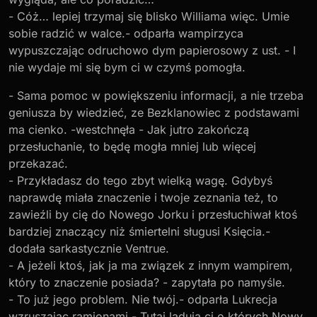
- Cóż… lepiej trzymaj się blisko Williama więc. Umie
sobie radzić w walce.- odparła wampirzyca
wypuszczając odruchowo dym papierosowy z ust. - I
nie wydaje mi się bym ci w czymś pomogła.
- Sama pomoc w powiększeniu informacji, a nie trzeba
geniusza by wiedzieć, ze Bezklanowiec z podstawami
ma cienko. -westchnęła - Jak jutro zakończą
przesłuchanie, to będę mogła mniej lub więcej
przekazać.
- Przykładasz do tego zbyt wielką wagę. Gdybyś
naprawdę miała znaczenie i twoje zeznania też, to
zawieźli by cię do Nowego Jorku i przesłuchiwał ktoś
bardziej znaczący niż śmiertelni sługusi Księcia.-
dodała sarkastycznie Ventrue.
- A jeżeli ktoś, jak ja ma związek z innym wampirem,
który to znaczenie posiada? - zapytała po namyśle.
- To już jego problem. Nie twój.- odparła Lukrecja
wzruszając ramionami.- Tutaj lądują ci o których Nowy