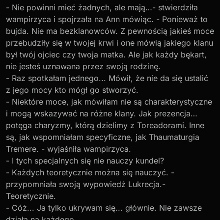
- Nie powinni mieć żadnych, ale mają…- stwierdziła
wampirzyca i spojrzała na Ann mówiąc. - Ponieważ to
bujda. Nie ma bezklanowców. Z pewnością jakieś moce
przebudziły się w twojej krwi i one mówią jakiego klanu
był twój ojciec czy twoja matka. Ale jak każdy bękart,
nie jesteś uznawana przez swoją rodzinę.
- Raz spotkałam jednego... Mówił, że nie da się ustalić
z jego mocy kto mógł go stworzyć.
- Niektóre moce, jak mówiłam nie są charakterystyczne
i mogą wskazywać na różne klany. Jak prezencja…
potęga charyzmy, którą dzielimy z Toreadorami. Inne
są, jak wspomniałam specyficzne, jak Thaumaturgia
Tremere. - wyjaśniła wampirzyca.
- I tych specjalnych się nie nauczy kundel?
- Każdych teoretycznie można się nauczyć. -
przypomniała swoją wypowiedź Lukrecja.-
Teoretycznie.
- Cóż... Ja tylko ukrywam się... głównie. Nie zawsze
działa na każdego...