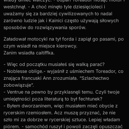
westchnął. - A choć minęło tyle dziesięcioleci i
uważamy się za bardziej cywilizowanych to nadal
zarówno ludzie jak i Kainici często używają siłowych
sposobów do rozwiązywania sporów.
Załadował motocykl na tył forda i zapiął go pasami, po
czym wsiadł na miejsce kierowcy.
Zanim wsiadła caitiffka.
- Więc od początku musiałeś się walką parać?
- Noblesse oblige.- wyjaśnił z uśmiechem Toreador, co
znająca francuski Ann zrozumiała. “Szlachectwo
zobowiązuje”.
- Ventrue na pewno by przyklasnęli temu. Czyli twoje
umiejętności poza literaturą to był fechtunek?
- Byłem dworzaninem, więc musiałem mieć obycie z
rycerskim rzemiosłem. Acz muszę przyznać, że nie
szło mi za dobrze w rycerskiej sztuce. Lepiej władam
piórem. - samochód ruszył i powoli zaczęli opuszczać