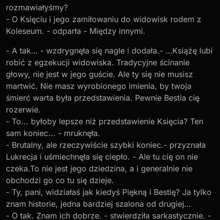
rozmawiałyśmy?
- O Księciu i jego zamiłowaniu do widowisk rodem z
Koleseum. - odparła - Między innymi.
- A tak… - wzdrygnęła się nagle i dodała.- …Książę lubi
robić z egzekucji widowiska. Tradycyjne ścinanie
głowy, nie jest w jego guście. Ale ty się nie musisz
martwić. Nie masz wyrobionego imienia, by twoja
śmierć warta była przedstawienia. Pewnie Bestia cię
rozerwie.
- To... byłoby lepsze niż przedstawienie Księcia? Ten
sam koniec... - mruknęła.
- Brutalny, ale rzeczywiście szybki koniec.- przyznała
Lukrecja i uśmiechnęła się ciepło. - Ale tu cię on nie
czeka.To nie jest jego dziedzina, a i generalnie nie
obchodzi go co tu się dzieje.
- Ty, pani, widziałaś jak kiedyś Piękną i Bestię? Ja tylko
znam historie, jedna bardziej szalona od drugiej…
- O tak. Znam ich dobrze. - stwierdziła sarkastycznie. -