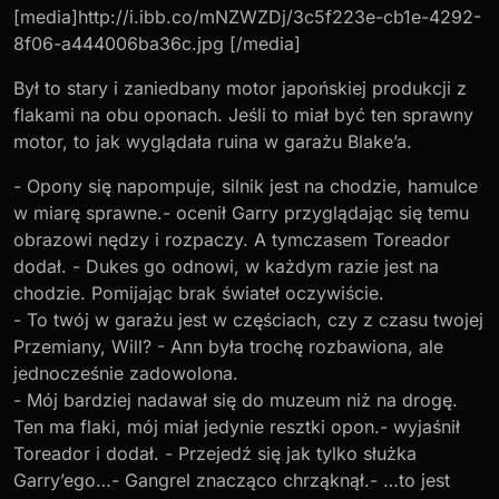
[media]http://i.ibb.co/mNZWZDj/3c5f223e-cb1e-4292-
8f06-a444006ba36c.jpg [/media]
Był to stary i zaniedbany motor japońskiej produkcji z
flakami na obu oponach. Jeśli to miał być ten sprawny
motor, to jak wyglądała ruina w garażu Blake’a.
- Opony się napompuje, silnik jest na chodzie, hamulce
w miarę sprawne.- ocenił Garry przyglądając się temu
obrazowi nędzy i rozpaczy. A tymczasem Toreador
dodał. - Dukes go odnowi, w każdym razie jest na
chodzie. Pomijając brak świateł oczywiście.
- To twój w garażu jest w częściach, czy z czasu twojej
Przemiany, Will? - Ann była trochę rozbawiona, ale
jednocześnie zadowolona.
- Mój bardziej nadawał się do muzeum niż na drogę.
Ten ma flaki, mój miał jedynie resztki opon.- wyjaśnił
Toreador i dodał. - Przejedź się jak tylko służka
Garry’ego…- Gangrel znacząco chrząknął.- …to jest