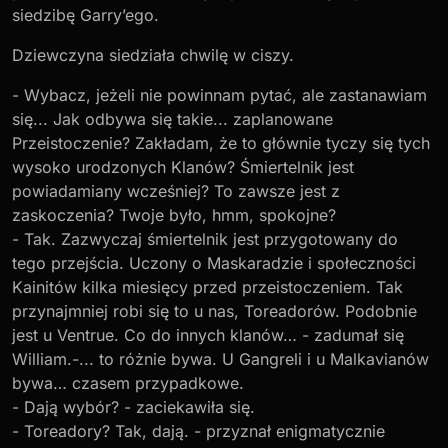
siedzibę Garry’ego.
Dziewczyna siedziała chwilę w ciszy.
- Wybacz, jeżeli nie powinnam pytać, ale zastanawiam
się... Jak odbywa się takie... zaplanowane
Przeistoczenie? Zakładam, że to głównie tyczy się tych
wysoko urodzonych Klanów? Śmiertelnik jest
powiadamiany wcześniej? To zawsze jest z
zaskoczenia? Twoje było, hmm, spokojne?
- Tak. Zazwyczaj śmiertelnik jest przygotowany do
tego przejścia. Uczony o Maskaradzie i społeczności
Kainitów kilka miesięcy przed przeistoczeniem. Tak
przynajmniej robi się to u nas, Toreadorów. Podobnie
jest u Ventrue. Co do innych klanów… - zadumał się
William.-... to różnie bywa. U Gangreli i u Malkavianów
bywa… czasem przypadkowe.
- Dają wybór? - zaciekawiła się.
- Toreadory? Tak, dają. - przyznał enigmatycznie