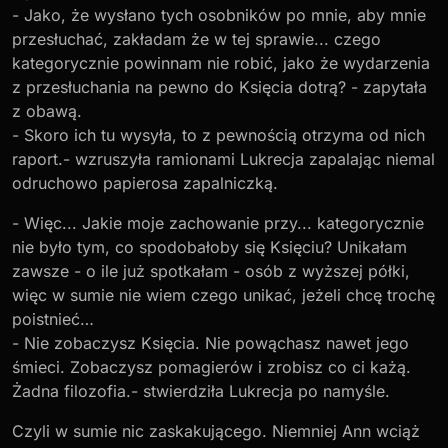
- Jako, że wysłano tych osobników po mnie, aby mnie
przesłuchać, zakładam że w tej sprawie... czego
kategorycznie powinnam nie robić, jako że wydarzenia
z przesłuchania na pewno do Księcia dotrą? - zapytała
z obawą.
- Skoro ich tu wysyła, to z pewnością otrzyma od nich
raport.- wzruszyła ramionami Lukrecja zapalając niemal
odruchowo papierosa zapalniczką.
- Więc... Jakie moje zachowanie przy... kategorycznie
nie było tym, co spodobałoby się Księciu? Unikałam
zawsze - o ile już spotkałam - osób z wyższej półki,
więc w sumie nie wiem czego unikać, jeżeli chcę trochę
poistnieć…
- Nie zobaczysz Księcia. Nie powąchasz nawet jego
śmieci. Zobaczysz pomagierów i zrobisz co ci każą.
Żadna filozofia.- stwierdziła Lukrecja po namyśle.
Czyli w sumie nic zaskakującego. Niemniej Ann wciąż