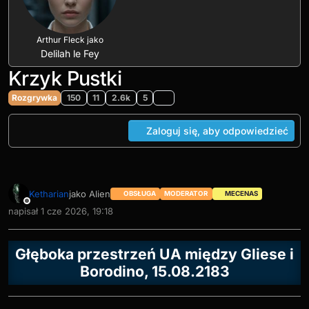
Arthur Fleck jako
Delilah le Fey
Krzyk Pustki
Rozgrywka
150
11
2.6k
5
Zaloguj się, aby odpowiedzieć
Ketharian
jako Alien
OBSŁUGA
MODERATOR
MECENAS
Niedostępny
napisał
1 cze 2026, 19:18
ostatnio edytowany przez
Głęboka przestrzeń UA między Gliese i
Borodino, 15.08.2183