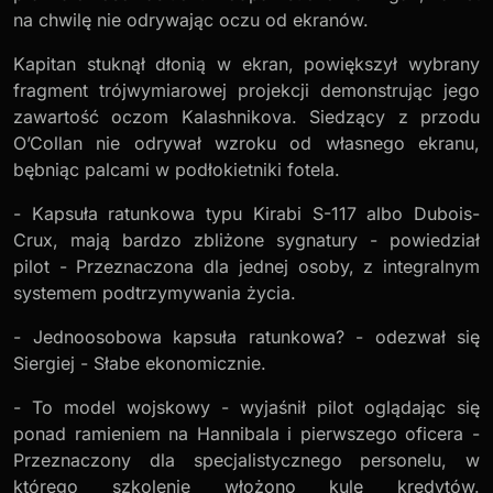
na chwilę nie odrywając oczu od ekranów.
Kapitan stuknął dłonią w ekran, powiększył wybrany
fragment trójwymiarowej projekcji demonstrując jego
zawartość oczom Kalashnikova. Siedzący z przodu
O’Collan nie odrywał wzroku od własnego ekranu,
bębniąc palcami w podłokietniki fotela.
- Kapsuła ratunkowa typu Kirabi S-117 albo Dubois-
Crux, mają bardzo zbliżone sygnatury - powiedział
pilot - Przeznaczona dla jednej osoby, z integralnym
systemem podtrzymywania życia.
- Jednoosobowa kapsuła ratunkowa? - odezwał się
Siergiej - Słabe ekonomicznie.
- To model wojskowy - wyjaśnił pilot oglądając się
ponad ramieniem na Hannibala i pierwszego oficera -
Przeznaczony dla specjalistycznego personelu, w
którego szkolenie włożono kulę kredytów.