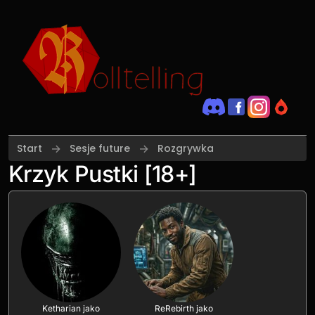
Przejdź do treści
Start
Sesje future
Rozgrywka
Krzyk Pustki [18+]
Ketharian jako
ReRebirth jako