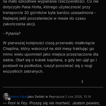
na mało szkodliwe wypieranie rzeczywistości. Co nie
dotyczyło Pana Holta, którego użyteczność przy
transporcie 30 górników była bardzo uzasadniona -
Najlepiej jeśli pozostaniecie w mesie do czasu
zakończenia akcji.
- Pytania?
W pierwszej kolejności ciszę przerwało miałknięcie
Chaplina, który wskoczył na stół mesy traktując go
mimo wielu upomnień jako miejsce przeznaczone dla
siebie. Otarł się o kubek kapitana, a gdy ten ujął go i
postawił na podłodze, ruszył poocierać się o nogi
wszystkich zebranych.
3
Arthur Fleck
jako Delilah le Fey
napisał
2 cze 2026, 13:14
ostatnio edytowany przez
Niedostępny
— Pani le Fey. Proszę się nie martwić. Jestem pewien,