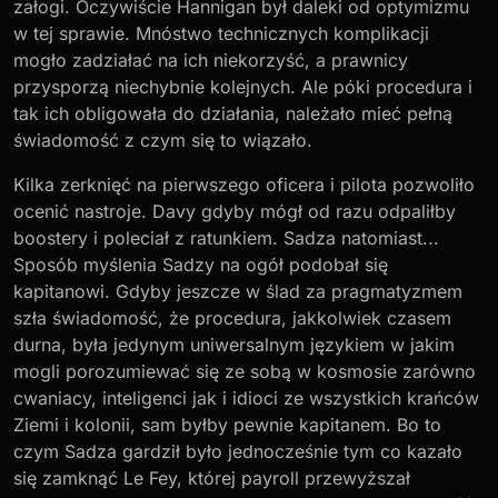
załogi. Oczywiście Hannigan był daleki od optymizmu
w tej sprawie. Mnóstwo technicznych komplikacji
mogło zadziałać na ich niekorzyść, a prawnicy
przysporzą niechybnie kolejnych. Ale póki procedura i
tak ich obligowała do działania, należało mieć pełną
świadomość z czym się to wiązało.
Kilka zerknięć na pierwszego oficera i pilota pozwoliło
ocenić nastroje. Davy gdyby mógł od razu odpaliłby
boostery i poleciał z ratunkiem. Sadza natomiast...
Sposób myślenia Sadzy na ogół podobał się
kapitanowi. Gdyby jeszcze w ślad za pragmatyzmem
szła świadomość, że procedura, jakkolwiek czasem
durna, była jedynym uniwersalnym językiem w jakim
mogli porozumiewać się ze sobą w kosmosie zarówno
cwaniacy, inteligenci jak i idioci ze wszystkich krańców
Ziemi i kolonii, sam byłby pewnie kapitanem. Bo to
czym Sadza gardził było jednocześnie tym co kazało
się zamknąć Le Fey, której payroll przewyższał