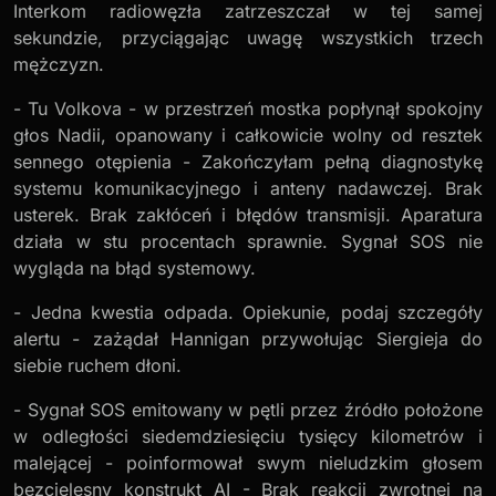
Interkom radiowęzła zatrzeszczał w tej samej
sekundzie, przyciągając uwagę wszystkich trzech
mężczyzn.
- Tu Volkova - w przestrzeń mostka popłynął spokojny
głos Nadii, opanowany i całkowicie wolny od resztek
sennego otępienia - Zakończyłam pełną diagnostykę
systemu komunikacyjnego i anteny nadawczej. Brak
usterek. Brak zakłóceń i błędów transmisji. Aparatura
działa w stu procentach sprawnie. Sygnał SOS nie
wygląda na błąd systemowy.
- Jedna kwestia odpada. Opiekunie, podaj szczegóły
alertu - zażądał Hannigan przywołując Siergieja do
siebie ruchem dłoni.
- Sygnał SOS emitowany w pętli przez źródło położone
w odległości siedemdziesięciu tysięcy kilometrów i
malejącej - poinformował swym nieludzkim głosem
bezcielesny konstrukt AI - Brak reakcji zwrotnej na