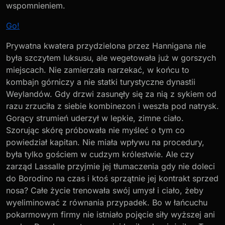
wspomnieniem.
Go!
Prywatna kwatera przydzielona przez Hannigana nie
była szczytem luksusu, ale wegetowała już w gorszych
miejscach. Nie zamierzała narzekać, w końcu to
kombajn górniczy a nie statki turystyczne dynastii
Weylandów. Gdy drzwi zasunęły się za nią z sykiem od
razu zrzuciła z siebie kombinezon i weszła pod natrysk.
Gorący strumień uderzył w lepkie, zimne ciało.
Szorując skórę próbowała nie myśleć o tym co
powiedział kapitan. Nie miała wpływu na procedury,
była tylko gościem w cudzym królestwie. Ale czy
zarząd Lassalle przyjmie jej tłumaczenia gdy nie doleci
do Borodino na czas i ktoś sprzątnie jej kontrakt sprzed
nosa? Całe życie trenowała swój umysł i ciało, żeby
wyeliminować z równania przypadek. Bo w łańcuchu
pokarmowym firmy nie istniało pojęcie siły wyższej ani