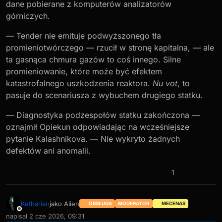
dane pobierane z komputerów analizatorów
górniczych.
— Tender nie emituje podwyższonego tła
promieniotwórczego — rzucił w stronę kapitalna, — ale
ta gasnąca chmura gazów to coś innego. Silne
promieniowanie, które może być efektem
katastrofalnego uszkodzenia reaktora.
Nu vot
, to
pasuje do scenariusza z wybuchem drugiego statku.
— Diagnostyka podzespołów statku zakończona —
oznajmił Opiekun odpowiadając na wcześniejsze
pytanie Kalashnikova. — Nie wykryto żadnych
defektów ani anomalii.
1
Ketharian
jako Alien
OBSŁUGA
MODERATOR
MECENAS
Niedostępny
napisał
2 cze 2026, 09:31
ostatnio edytowany przez