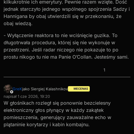
kilkukrotnie ich emerytury. Pewnie razem wzięte. Dość
jednak starczyło jednego wspólnego spojrzenia Sadzy i
Hannigana by obaj utwierdzili się w przekonaniu, że
obaj wiedzą.
- Wyłączenie reaktora to nie wciśnięcie guzika. To
długotrwała procedura, której się nie wykonuje w
przestrzeni. Jeśli radar niczego nie pokazuje to po
prostu nikogo tu nie ma Panie O’Collan. Jesteśmy sami.
1
GreK
jako Siergiej Kalashnikov
MECENAS
Niedostępny
napisał
1 cze 2026, 19:20
ostatnio edytowany przez
W głośnikach rozległ się ponownie bezcielesny
elektroniczny głos płynący w każdy zakątek
pomieszczenia, generujący zauważalne echo w
plątaninie korytarzy i kabin kombajnu.