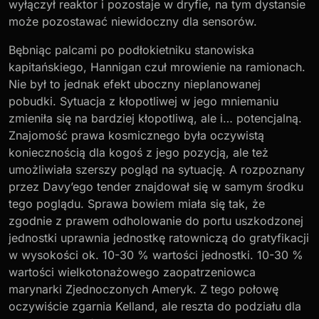
wyłączył reaktor i pozostaje w dryfie, na tym dystansie
może pozostawać niewidoczny dla sensorów.
Bębniąc palcami po podłokietniku stanowiska
kapitańskiego, Hannigan czuł mrowienie na ramionach.
Nie był to jednak efekt uboczny nieplanowanej
pobudki. Sytuacja z kłopotliwej w jego mniemaniu
zmieniła się na bardziej kłopotliwą, ale i… potencjalną.
Znajomość prawa kosmicznego była oczywistą
koniecznością dla kogoś z jego pozycją, ale też
umożliwiała szerszy pogląd na sytuację. A rozpoznany
przez Davy’ego tender znajdował się w samym środku
tego poglądu. Sprawa bowiem miała się tak, że
zgodnie z prawem odholowanie do portu uszkodzonej
jednostki uprawnia jednostkę ratowniczą do gratyfikacji
w wysokości ok. 10-30 % wartości jednostki. 10-30 %
wartości wielkotonażowego zaopatrzeniowca
marynarki Zjednoczonych Ameryk. Z tego połowę
oczywiście zgarnia Kelland, ale reszta do podziału dla