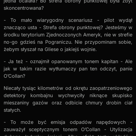
jedna ocalała? Bo strefa obrony punktowej była zbyt
skoncentrowana?
- To mało wiarygodny scenariusz - pilot wydął
znacząco usta - Strefa obrony punktowej? Jesteśmy w
środku terytorium Zjednoczonych Ameryk, nie w strefie
no-go gdzieś na Pograniczu. Nie przypominam sobie,
żebym słyszał na Gliese o jakiejś wojnie.
- Ja też - oznajmił opanowanym tonem kapitan - Ale
jak w takim razie wytłumaczy pan ten odczyt, panie
O’Collan?
Niecały tysiąc kilometrów od okrętu zaopatrzeniowego
detektory kombajnu wychwyciły niknące skupisko
mieszaniny gazów oraz odbicie chmury drobin ciał
stałych.
- To może być emisja odpadów napędowych -
zauważył sceptycznym tonem O’Collan - Utylizacja