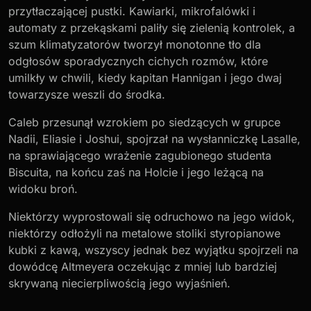
przytłaczającej pustki. Kawiarki, mikrofalówki i
automaty z przekąskami paliły się zielenią kontrolek, a
szum klimatyzatorów tworzył monotonne tło dla
odgłosów sporadycznych cichych rozmów, które
umilkły w chwili, kiedy kapitan Hannigan i jego dwaj
towarzysze weszli do środka.
Caleb przesunął wzrokiem po siedzących w grupce
Nadii, Eliasie i Joshui, spojrzał na wysłanniczkę Lasalle,
na sprawiającego wrażenie zagubionego studenta
Biscuita, na końcu zaś na Holcie i jego leżącą na
widoku broń.
Niektórzy wyprostowali się odruchowo na jego widok,
niektórzy odłożyli na metalowe stoliki styropianowe
kubki z kawą, wszyscy jednak bez wyjątku spojrzeli na
dowódcę Altmeyera oczekując z mniej lub bardziej
skrywaną niecierpliwością jego wyjaśnień.