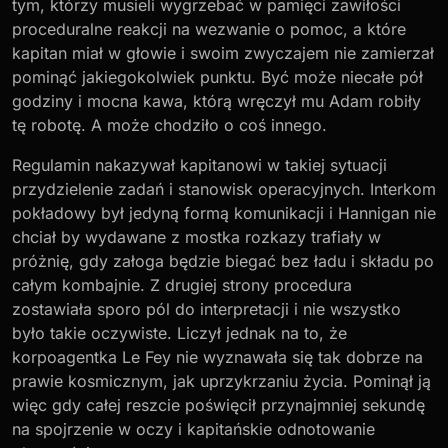
tym, którzy musieli wygrzebać w pamięci zawiłości
proceduralne reakcji na wezwanie o pomoc, a które
kapitan miał w głowie i swoim zwyczajem nie zamierzał
pominąć jakiegokolwiek punktu. Być może niecałe pół
godziny i mocna kawa, którą wręczył mu Adam robiły
tę robotę. A może chodziło o coś innego.
Regulamin nakazywał kapitanowi w takiej sytuacji
przydzielenie zadań i stanowisk operacyjnych. Interkom
pokładowy był jedyną formą komunikacji i Hannigan nie
chciał by wydawane z mostka rozkazy trafiały w
próżnię, gdy załoga będzie biegać bez ładu i składu po
całym kombajnie. Z drugiej strony procedura
zostawiała sporo pól do interpretacji i nie wszystko
było takie oczywiste. Liczył jednak na to, że
korpoagentka Le Fey nie wyznawała się tak dobrze na
prawie kosmicznym, jak uprzykrzaniu życia. Pominął ją
więc gdy całej reszcie poświęcił przynajmniej sekundę
na spojrzenie w oczy i kapitańskie odnotowanie