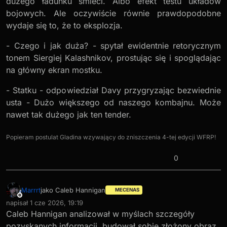
dużego ładunku śmieci. Albo efekt testu układów
bojowych. Ale oczywiście równie prawdopodobne
wydaje się to, że to eksplozja.
- Czego i jak duża? - spytał ewidentnie retorycznym
tonem Siergiej Kalashnikov, prostując się i spoglądając
na główny ekran mostku.
- Statku - odpowiedział Davy przygryzając bezwiednie
usta - Dużo większego od naszego kombajnu. Może
nawet tak dużego jak ten tender.
Popieram postulat Gladina wzywający do zniszczenia 4-tej edycji WFRP!
0
Marrrt
jako Caleb Hannigan
MECENAS
Niedostępny
napisał
1 cze 2026, 19:19
ostatnio edytowany przez
Caleb Hannigan analizował w myślach szczegóły
pozyskanych informacji, budował sobie złożony obraz