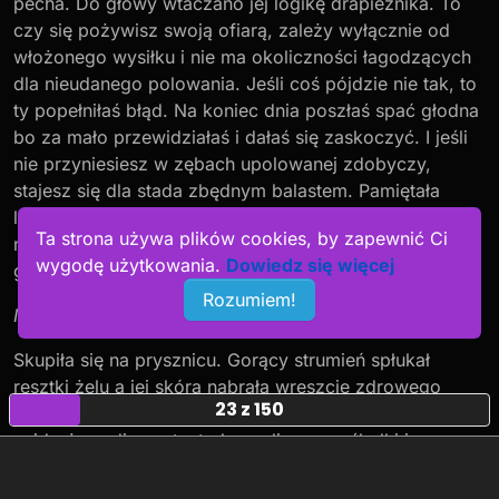
pecha. Do głowy wtaczano jej logikę drapieżnika. To
czy się pożywisz swoją ofiarą, zależy wyłącznie od
włożonego wysiłku i nie ma okoliczności łagodzących
dla nieudanego polowania. Jeśli coś pójdzie nie tak, to
ty popełniłaś błąd. Na koniec dnia poszłaś spać głodna
bo za mało przewidziałaś i dałaś się zaskoczyć. I jeśli
nie przyniesiesz w zębach upolowanej zdobyczy,
stajesz się dla stada zbędnym balastem. Pamiętała
lekcje historii, pamiętała lekcje o starożytnej Sparcie i
Ta strona używa plików cookies, by zapewnić Ci
nie chciała być jednym z tych dzieci, porzuconych w
wygodę użytkowania.
Dowiedz się więcej
górach Tejget.
Rozumiem!
Nie odpuszczę
- postanowiła.
Skupiła się na prysznicu. Gorący strumień spłukał
resztki żelu a jej skóra nabrała wreszcie zdrowego
23 z 150
koloru. Z namaszczeniem jubilera polerującego
najdroższy diament wtarła peeling w pośladki i
sterczące piersi. Fizyczna perfekcja nie służyła
zaspakajaniu potrzeb samców lecz była narzędziem do