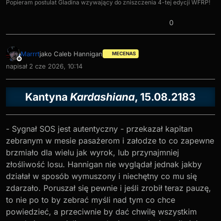
Popieram postulat Gladina wzywający do zniszczenia 4-tej edycji WFRP!
0
Marrrt
jako Caleb Hannigan
MECENAS
Niedostępny
napisał
2 cze 2026, 10:14
ostatnio edytowany przez Marrrt
6 lut 2026, 10:20
Kantyna
Kardashiana
, 15.08.2183
- Sygnał SOS jest autentyczny - przekazał kapitan
zebranym w mesie pasażerom i załodze to co zapewne
brzmiało dla wielu jak wyrok, lub przynajmniej
złośliwość losu. Hannigan nie wyglądał jednak jakby
działał w sposób wymuszony i niechętny co mu się
zdarzało. Poruszał się pewnie i jeśli zrobił teraz pauzę,
to nie po to by zebrać myśli nad tym co chce
powiedzieć, a przeciwnie by dać chwilę wszystkim