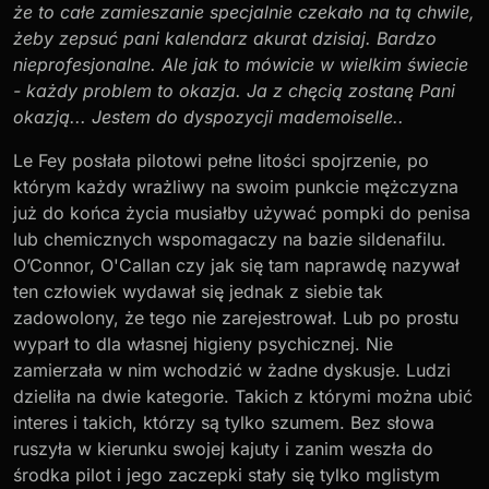
że to całe zamieszanie specjalnie czekało na tą chwile,
żeby zepsuć pani kalendarz akurat dzisiaj. Bardzo
nieprofesjonalne. Ale jak to mówicie w wielkim świecie
- każdy problem to okazja. Ja z chęcią zostanę Pani
okazją... Jestem do dyspozycji mademoiselle..
Le Fey posłała pilotowi pełne litości spojrzenie, po
którym każdy wrażliwy na swoim punkcie mężczyzna
już do końca życia musiałby używać pompki do penisa
lub chemicznych wspomagaczy na bazie sildenafilu.
O’Connor, O'Callan czy jak się tam naprawdę nazywał
ten człowiek wydawał się jednak z siebie tak
zadowolony, że tego nie zarejestrował. Lub po prostu
wyparł to dla własnej higieny psychicznej. Nie
zamierzała w nim wchodzić w żadne dyskusje. Ludzi
dzieliła na dwie kategorie. Takich z którymi można ubić
interes i takich, którzy są tylko szumem. Bez słowa
ruszyła w kierunku swojej kajuty i zanim weszła do
środka pilot i jego zaczepki stały się tylko mglistym