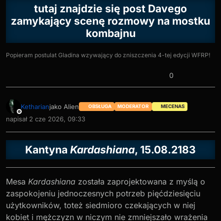
tutaj znajdzie się post Davego
zamykający scenę rozmowy na mostku
kombajnu
Popieram postulat Gladina wzywający do zniszczenia 4-tej edycji WFRP!
0
Ketharian
jako Alien
OBSŁUGA
MODERATOR
MECENAS
Niedostępny
napisał
2 cze 2026, 09:33
ostatnio edytowany przez
Kantyna
Kardashiana
, 15.08.2183
Mesa
Kardashiana
została zaprojektowana z myślą o
zaspokojeniu jednoczesnych potrzeb pięćdziesięciu
użytkowników, toteż siedmioro czekających w niej
kobiet i mężczyzn w niczym nie zmniejszało wrażenia